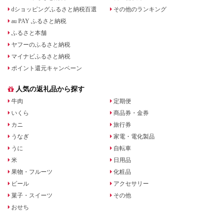
dショッピングふるさと納税百選
その他のランキング
au PAY ふるさと納税
ふるさと本舗
ヤフーのふるさと納税
マイナビふるさと納税
ポイント還元キャンペーン
人気の返礼品から探す
牛肉
定期便
いくら
商品券・金券
カニ
旅行券
うなぎ
家電・電化製品
うに
自転車
米
日用品
果物・フルーツ
化粧品
ビール
アクセサリー
菓子・スイーツ
その他
おせち