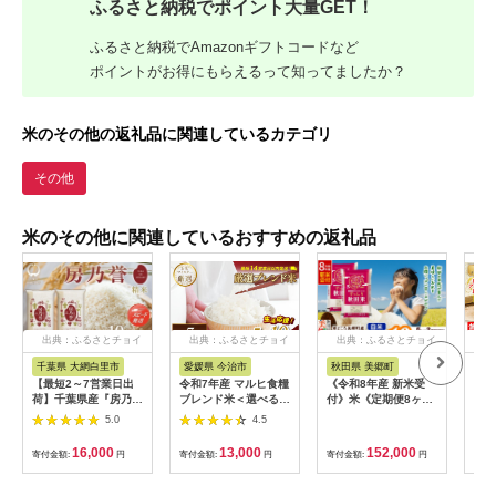
ふるさと納税でポイント大量GET！
ふるさと納税でAmazonギフトコードなど
ポイントがお得にもらえるって知ってましたか？
米のその他の返礼品に関連しているカテゴリ
その他
米のその他に関連しているおすすめの返礼品
出典：ふるさとチョイ
出典：ふるさとチョイ
出典：ふるさとチョイ
出
ス
ス
ス
千葉県 大網白里市
愛媛県 今治市
秋田県 美郷町
熊
【最短2～7営業日出
令和7年産 マルヒ食糧
《令和8年産 新米受
【隔
荷】千葉県産『房乃
ブレンド米＜選べる容
付》米《定期便8ヶ
本県
誉』精米 10kg(5kg×2
量 5kg・10kg＞
月》ブレンド米【白
まし
5.0
4.5
袋) 【 ふるさと納税
【V003240】【決済
米】精米
無洗米
人気 おすすめ ランキ
から14営業日以内で
10kg（5kg×2袋）秋
20
16,000
13,000
152,000
寄付金額:
円
寄付金額:
円
寄付金額:
円
寄付
ング ブレンド米 精米
順次発送】コメ おこ
田県美郷町産 [5kg袋
から
白米 コシヒカリ 訳あ
め 米 白米 数量限定
お米 こめ ご飯 ごはん
さと
り品 千葉県 大網白里
家計応援米 令和7年度
米どころ 秋田県産 美
米 