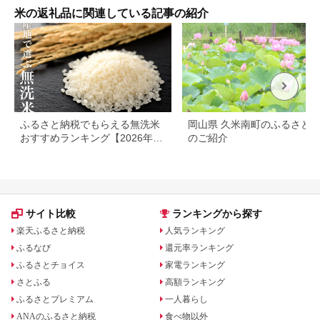
市 送料無料 】 E029
産 精米 まるひ 国産
郷町]
米の返礼品に関連している記事の紹介
家庭用 ふるさと納税
米 5キロ 10キロ 今治
今治市
ふるさと納税でもらえる無洗米
岡山県 久米南町のふるさと
おすすめランキング【2026年最
のご紹介
新版】還元率・容量別で徹底比
較
サイト比較
ランキングから探す
楽天ふるさと納税
人気ランキング
ふるなび
還元率ランキング
ふるさとチョイス
家電ランキング
さとふる
高額ランキング
ふるさとプレミアム
一人暮らし
ANAのふるさと納税
食べ物以外