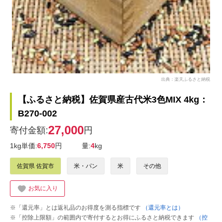
出典：楽天ふるさと納税
【ふるさと納税】佐賀県産古代米3色MIX 4kg：
B270-002
27,000
寄付金額:
円
1kg単価:
6,750
円
量:
4
kg
佐賀県 佐賀市
米・パン
米
その他
お気に入り
※「還元率」とは返礼品のお得度を測る指標です
（還元率とは）
※「控除上限額」の範囲内で寄付するとお得にふるさと納税できます
（控