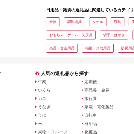
日用品・雑貨の返礼品に関連しているカテゴリ
食器
調理器具
タオル
寝具
おもちゃ・ゲーム・文房具
切手・はがき
楽器・音楽用品
福祉・介助用品
防災用
す
人気の返礼品から探す
牛肉
定期便
いくら
商品券・金券
カニ
旅行券
うなぎ
家電・電化製品
うに
自転車
米
日用品
果物・フルーツ
化粧品