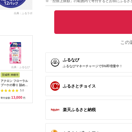
※「控除上限額」の範囲内で寄付するとお得にふるさ
出典：ふるラボ
この
ふるなび
ふるなびマネーチャージで5%即増量中！
出典：ふるなび
出典：JRE MALLふる
出典：ふるさと本舗
出
さと納税
茨城県 神栖市
神奈川県 鎌倉市
大阪府 河内長野市
栃木県 小
アクロン フローラル
【鎌倉天幕】ふるさと
観葉植物 ビカクシダ
APHROD
ブーケの香り 詰め替
納税限定品 GL
Pegasusコルク仕立
リューム羊
ふるさとチョイス
え用12袋 セット おし
CHAIR／SAFARI 折り
て | コウモリラン 壁
団セミダ
5.0
5.0
5.0
ゃれ着用
畳み式アウトドアチェ
掛け 板付け インテリ
日本製 創
13,000
60,000
37,000
4
ア(座面生地・２枚使
ア 室内 4月-12月発送
信頼と実
寄付金額:
円
寄付金額:
円
寄付金額:
円
寄付金額:
い) KTM-CHSF
【10983
楽天ふるさと納税