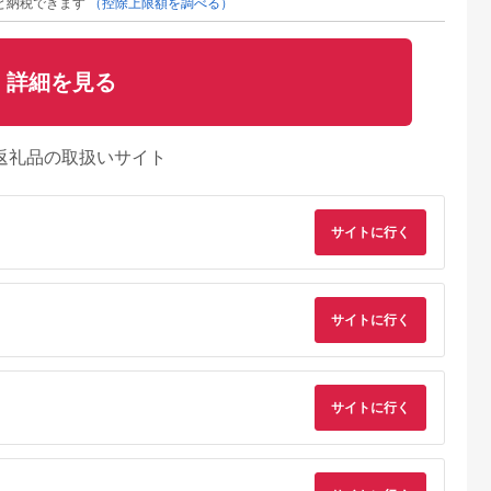
と納税できます
（控除上限額を調べる）
詳細を見る
返礼品の取扱いサイト
サイトに行く
典：ふるラボ
出典：ふるなび
出典：ふるさとチョイ
出典：JRE MALLふ
ス
さと納
山市
北海道 紋別市
岐阜県 土岐市
岐阜県 可児市
ITA 日葵ボ
4-4 毛(もう)かわいす
【美濃焼+キャンプ】
エリエール超吸収キ
毛混 敷布
ぎ！キーホルダー
ネルドリッパー”スピ
チンタオル 4R100カ
サイトに行く
ブルロング
ール” Darkカラー 専
ット（4ロール×12パ
5.0
5.0
5.0
5.0
業150年の
用フィルター1枚付き
ック）キッチンペー
8,000
4,000
28,000
21,000
績
【Blue life design】
ー ペーパータオル
円
寄付金額:
円
寄付金額:
円
寄付金額:
円
36】
[MCJ008]
【0101-004】
サイトに行く