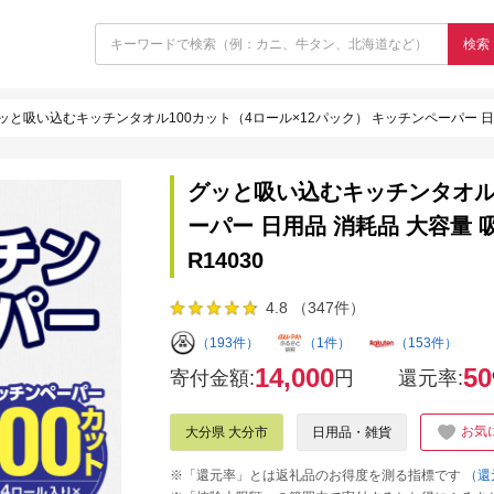
検索
ッと吸い込むキッチンタオル100カット（4ロール×12パック） キッチンペーパー 日用品
グッと吸い込むキッチンタオル1
ーパー 日用品 消耗品 大容量 
R14030
4.8 （347件）
（193件）
（1件）
（153件）
14,000
50
寄付金額:
円
還元率:
お気
大分県 大分市
日用品・雑貨
※「還元率」とは返礼品のお得度を測る指標です
（還