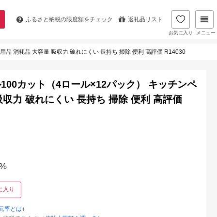
ふるさと納税の
限度額をチェック
返礼品リスト
お気に入り
メニュー
 消耗品 大容量 吸収力 破れにくい 長持ち 掃除 便利 高評価 R14030
00カット（4ロール×12パック） キッチンペ
吸収力 破れにくい 長持ち 掃除 便利 高評価
%
に入り
元率とは）