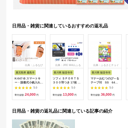
日用品・雑貨に関連しているおすすめの返礼品
出典：ふるなび
出典：JRE MALLふる
出典：ふるさとチョイ
さと納税
ス
鹿児島県 霧島市
香川県 観音寺市
香川県 観音寺市
K-047-B スマートキ
ソフィ ＳＰＯＲＴＳ
マナーおむつのび～る
ー・脱着式小銭入れ付
３００羽つき 17枚 ×8
テープ付 SS 64枚
きキーケース＜キャメ
日用品 生理用品 ナプ
× 6袋
5.0
5.0
5.0
ル＞【m's】霧島市 革
キン ずれに強い スポ
24,000
13,000
36,000
革製品 牛革 本革 ヌメ
ーツ用 ユニチャーム
寄付金額:
円
寄付金額:
円
寄付金額:
円
革 キーケース コイン
ケース 小銭入れ ハン
ドメイド 手作り
日用品・雑貨の返礼品に関連している記事の紹介