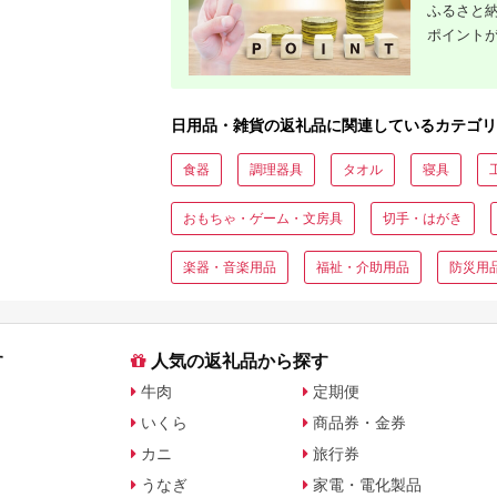
ふるさと納
ポイント
日用品・雑貨の返礼品に関連しているカテゴリ
食器
調理器具
タオル
寝具
おもちゃ・ゲーム・文房具
切手・はがき
楽器・音楽用品
福祉・介助用品
防災用
す
人気の返礼品から探す
牛肉
定期便
いくら
商品券・金券
カニ
旅行券
うなぎ
家電・電化製品