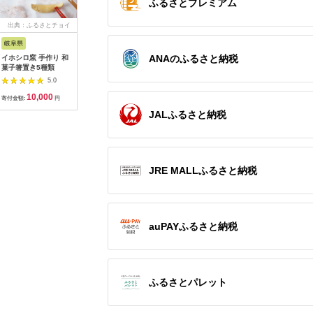
ふるさとプレミアム
出典：ふるさとチョイ
出典：ふるラボ
出典：ふるさとチョイ
出典：ふ
ス
ス
岐阜県
京都 府京丹後市
奈良県 大和高田市
宮城県 大
ANAのふるさと納税
イホシロ窯 手作り 和
丹後ちりめん はじめ
日本製 横のび マルチ
充電式電
菓子箸置き5種類
まして松尾です 巾着
ウォーマー (ロング)
JDD352-
サイズ：約
あったか ブラック
スタード
5.0
5.0
5.0
13cm×17cm
(582-3360)
10,000
10,000
8,000
1
【1133383】
寄付金額:
円
寄付金額:
円
寄付金額:
円
寄付金額:
JALふるさと納税
JRE MALLふるさと納税
auPAYふるさと納税
ふるさとパレット