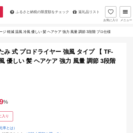
ふるさと納税の
限度額をチェック
返礼品リスト
お気に入り
メニュー
ージ 軽減 温風 冷風 優しい 髪 ヘアケア 強力 風量 調節 3段階 プロ仕様
み 式 プロドライヤー 強風 タイプ 【 TF-
冷風 優しい 髪 ヘアケア 強力 風量 調節 3段階
9
%
に入り
元率とは）