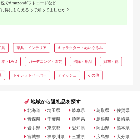
税でAmazonギフトコードなど
がお得にもらえるって知ってましたか？
工具
家具・インテリア
キャラクター・ぬいぐるみ
本・DVD
ガーデニング・園芸
掃除・用品
財布・鞄
品
トイレットペーパー
ティッシュ
その他
地域から返礼品を探す
北海道
埼玉県
岐阜県
鳥取県
佐賀県
青森県
千葉県
静岡県
島根県
長崎県
岩手県
東京都
愛知県
岡山県
熊本県
宮城県
神奈川県
三重県
広島県
大分県