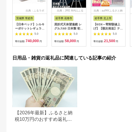
出典：ふるラボ
出典：JRE MALLふる
出典：auPAYふるさと納
さと納税
税
茨城県 常総市
岩手県 花巻市
岩手県 北上市
【日本ベッド】シルキ
屈折式天体望遠鏡 レ
【6/24～寄附額値上
ーポケットレギュラー
グルス60 日本製 初心
げ】【順次発送】ティ
11334 シングル 日本
者用 スマホ撮影 (カラ
ッシュペーパー 20箱
5.0
5.0
5.0
ベッド シルキーポケ
ー：オレンジ）
＆ トイレットロール
740,000
58,000
21,500
ットレギュラー シン
【1835-2】
(ダブル) 48個 福祉施
寄付金額:
円
寄付金額:
円
寄付金額:
円
グル 通気性 ロングセ
設支援 日用品 常備品
ラー 放湿性 ※沖縄
備蓄品 box ちり紙 テ
県・離島への配送不可
ィシュー ボックステ
日用品・雑貨の返礼品に関連している記事の紹介
ィッシュ パルプ
100％ 無香料 1箱
400枚 東北産 製造元
北上市 トイレットペ
ーパー ダブル シング
ル 岩手県 北上市
E0292R0806-13
【2026年最新】ふるさと納
税10万円のおすすめ返礼品
ランキング｜食品・家電・