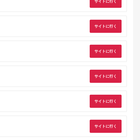
サイトに行く
るさとチョイ
出典：auPAYふるさと納
出典：ふるラボ
出典：ふるさとプレ
ス
税
ア
河原町
福岡県 久留米市
岐阜県 山県市
岐阜県 関市
動ドライバー
水抜き要らず！想ふ種
バブリーキッチンシャ
サイトに行く
H6-135 濃州正宗作 
H グレー/マ
のぬか漬けキット
ワー [No.715] ／ マイ
テンレス和包丁 刺身
クロナノバブル（ファ
包丁 210mm
5.0
5.0
5.0
5.0
インバブル） 洗浄 保
5,000
33,000
9,000
7,000
湿 水流切替付き 節水
円
寄付金額:
円
寄付金額:
円
寄付金額:
円
日本製 岐阜県 SV218
サイトに行く
水生活製作所 MIZSEI
サイトに行く
サイトに行く
サイトに行く