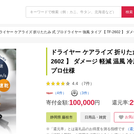
検索
ライヤー ケアライズ 折りたたみ 式 プロドライヤー 強風 タイプ 【 TF-2602 】 ダメ
ドライヤー ケアライズ 折りたた
2602 】 ダメージ 軽減 温風 
プロ仕様
4.4 （7件）
（4件）
（3件）
100,000
2
寄付金額:
円
還元率:
お気
静岡県 藤枝市
日用品・雑貨
※「還元率」とは返礼品のお得度を測る指標です
（還