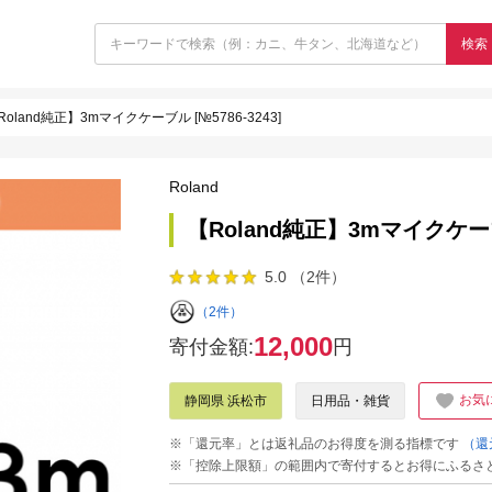
検索
Roland純正】3mマイクケーブル [№5786-3243]
Roland
【Roland純正】3mマイクケーブル
5.0 （2件）
（2件）
12,000
寄付金額:
円
お気
静岡県 浜松市
日用品・雑貨
※「還元率」とは返礼品のお得度を測る指標です
（還
※「控除上限額」の範囲内で寄付するとお得にふるさ