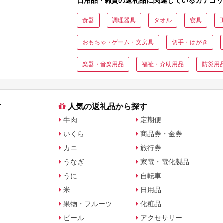
日用品・雑貨の返礼品に関連しているカテゴリ
食器
調理器具
タオル
寝具
おもちゃ・ゲーム・文房具
切手・はがき
楽器・音楽用品
福祉・介助用品
防災用
す
人気の返礼品から探す
牛肉
定期便
いくら
商品券・金券
カニ
旅行券
うなぎ
家電・電化製品
うに
自転車
米
日用品
果物・フルーツ
化粧品
ビール
アクセサリー