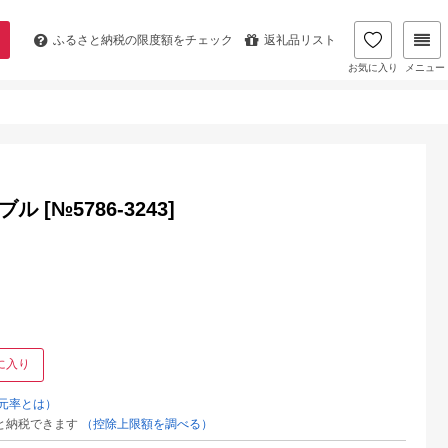
ふるさと納税の
限度額をチェック
返礼品リスト
お気に入り
メニュー
 [№5786-3243]
に入り
元率とは）
と納税できます
（控除上限額を調べる）