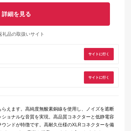
詳細を見る
返礼品の取扱いサイト
サイトに行く
るさとチョイ
出典：auPAYふるさと納
出典：ふるラボ
出典：ふるさとプレ
ス
税
ア
河原町
福岡県 久留米市
岐阜県 山県市
岐阜県 関市
サイトに行く
動ドライバー
水抜き要らず！想ふ種
バブリーキッチンシャ
H6-135 濃州正宗作 
H グレー/マ
のぬか漬けキット
ワー [No.715] ／ マイ
テンレス和包丁 刺身
クロナノバブル（ファ
包丁 210mm
5.0
5.0
5.0
5.0
インバブル） 洗浄 保
5,000
33,000
9,000
7,000
湿 水流切替付き 節水
円
寄付金額:
円
寄付金額:
円
寄付金額:
円
日本製 岐阜県 SV218
水生活製作所 MIZSEI
もらえます。高純度無酸素銅線を使用し、ノイズを遮断
ッショナルな音質を実現。高品質コネクターと低静電容
ウンドが特徴です。高耐久仕様のXLRコネクターを備