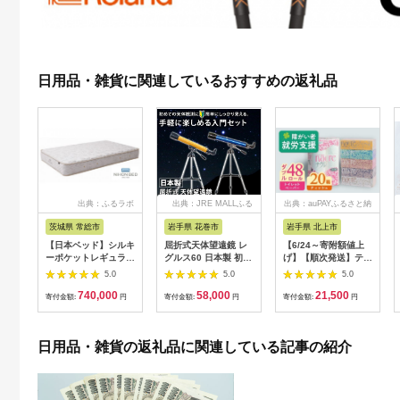
日用品・雑貨に関連しているおすすめの返礼品
出典：ふるラボ
出典：JRE MALLふる
出典：auPAYふるさと納
さと納税
税
茨城県 常総市
岩手県 花巻市
岩手県 北上市
【日本ベッド】シルキ
屈折式天体望遠鏡 レ
【6/24～寄附額値上
ーポケットレギュラー
グルス60 日本製 初心
げ】【順次発送】ティ
11334 シングル 日本
者用 スマホ撮影 (カラ
ッシュペーパー 20箱
5.0
5.0
5.0
ベッド シルキーポケ
ー：オレンジ）
＆ トイレットロール
740,000
58,000
21,500
ットレギュラー シン
【1835-2】
(ダブル) 48個 福祉施
寄付金額:
円
寄付金額:
円
寄付金額:
円
グル 通気性 ロングセ
設支援 日用品 常備品
ラー 放湿性 ※沖縄
備蓄品 box ちり紙 テ
県・離島への配送不可
ィシュー ボックステ
日用品・雑貨の返礼品に関連している記事の紹介
ィッシュ パルプ
100％ 無香料 1箱
400枚 東北産 製造元
北上市 トイレットペ
ーパー ダブル シング