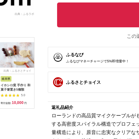
出典：ふるラボ
この
ふるなび
ふるなびマネーチャージで5%即増量中！
出典：ふるさとチョイ
出典：ふるラボ
出典：ふるさとチョイ
出典：ふ
ス
ス
岐阜県
京都 府京丹後市
奈良県 大和高田市
宮城県 大
ふるさとチョイス
イホシロ窯 手作り 和
丹後ちりめん はじめ
日本製 横のび マルチ
充電式電
菓子箸置き5種類
まして松尾です 巾着
ウォーマー (ロング)
JDD352-
サイズ：約
あったか ブラック
スタード
5.0
5.0
5.0
13cm×17cm
(582-3360)
10,000
10,000
8,000
1
【1133383】
寄付金額:
円
寄付金額:
円
寄付金額:
円
寄付金額:
返礼品紹介
ローランドの高品質マイクケーブルが
する高密度スパイラル構造でプロフェ
量構造により、原音に忠実なクリアなサ