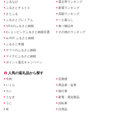
ふるなび
還元率ランキング
ふるさとチョイス
家電ランキング
さとふる
高額ランキング
ふるさとプレミアム
一人暮らし
ANAのふるさと納税
食べ物以外
dショッピングふるさと納税百選
その他のランキング
au PAY ふるさと納税
ふるさと本舗
ヤフーのふるさと納税
マイナビふるさと納税
ポイント還元キャンペーン
人気の返礼品から探す
牛肉
定期便
いくら
商品券・金券
カニ
旅行券
うなぎ
家電・電化製品
うに
自転車
米
日用品