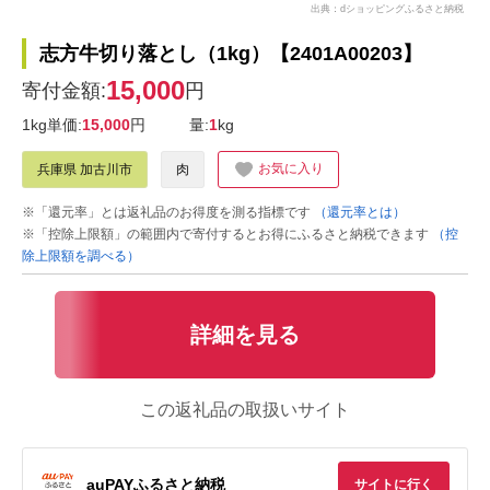
出典：dショッピングふるさと納税
志方牛切り落とし（1kg）【2401A00203】
15,000
寄付金額:
円
1kg単価:
15,000
円
量:
1
kg
お気に入り
兵庫県 加古川市
肉
※「還元率」とは返礼品のお得度を測る指標です
（還元率とは）
※「控除上限額」の範囲内で寄付するとお得にふるさと納税できます
（控
除上限額を調べる）
詳細を見る
この返礼品の取扱いサイト
auPAYふるさと納税
サイトに行く