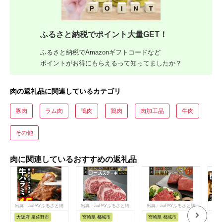
ふるさと納税でポイント大量GET！
ふるさと納税でAmazonギフトコードなど
ポイントがお得にもらえるって知ってましたか？
肉の返礼品に関連しているカテゴリ
豚肉
ラム肉
鴨肉
鶏肉
肉加工品
牛肉
その他
肉に関連しているおすすめの返礼品
出典：auPAYふるさと納
出典：auPAYふるさと納
出典：auPAYふるさと納
出典
税
税
税
大阪府 泉佐野市
宮崎県 都城市
宮崎県 都城市
岐