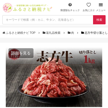
限度額をチェック
お気に入り
メニュー
検索
ふるさと納税ナビ TOP
返礼品検索
肉
志方牛切り落とし（1
詳細を見る