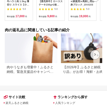
牛ハラミ肉 1.5kg 薄
【黒毛和牛】ロースス
≪家庭用≫馬刺し用赤
A5
切り スライス【小分
テーキ150g×2枚
身ブロック_19-0103
き焼
け 500g×3 訳あり サ
_LG8-I901
ス
5.0
5.0
5.0
イズ不揃い 秘伝の赤
タレ漬け 牛肉 焼肉用
17,000
9,800
19,000
寄付金額:
円
寄付金額:
円
寄付金額:
円
寄付
焼くだけ 小分け BBQ
やきにく 数量限定】
G4719
肉の返礼品に関連している記事の紹介
肉やうなぎも増量中！ふるさと
【2026年】ふるさと納税「
納税、緊急支援品やキャンペー
り品」がお得！海鮮・お肉・
ン中の返礼品
イーツ返礼品特集
サイト比較
ランキングから探す
楽天ふるさと納税
人気ランキング