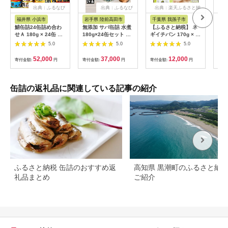
出典：ふるなび
出典：ふるなび
出典：楽天ふるさと納
税
福井県 小浜市
岩手県 陸前高田市
千葉県 我孫子市
高
鯖缶詰24缶詰め合わ
無添加 サバ缶詰 水煮
【ふるさと納税】 ネ
【ふ
せＡ 180g × 24缶 ｜
180g×24缶セット 【
ギイチバン 170g × 5
象】
鯖 サバ さば 鯖缶 サ
高評価 料理 ギフト 贈
個 株式会社風土食房
セッ
5.0
5.0
5.0
バ缶 さば缶 鯖缶詰 サ
答品 備蓄 防災 食料
《30日以内に出荷予
礼品
バ缶詰 さば缶詰 保存
長期保存 非常食 】
定(土日祝除く)》千葉
Lim
52,000
37,000
12,000
寄付金額:
円
寄付金額:
円
寄付金額:
円
寄付
食 常備食 非常食 備蓄
県 我孫子市 ネギ ねぎ
災害対策 水煮 味噌煮
葱 生姜 国産 ショウガ
本醸造醤油仕立て 唐
千葉県産 ピリ辛 コク
辛子 生姜 おつまみ
旨 ごはん 酒 つまみ
缶詰の返礼品に関連している記事の紹介
[BFAB037]
おかず お肉料理 薬味
万能調味料 調味料選
手権 bayfm78 コラボ
調味料
ふるさと納税 缶詰のおすすめ返
高知県 黒潮町のふるさと納
礼品まとめ
ご紹介