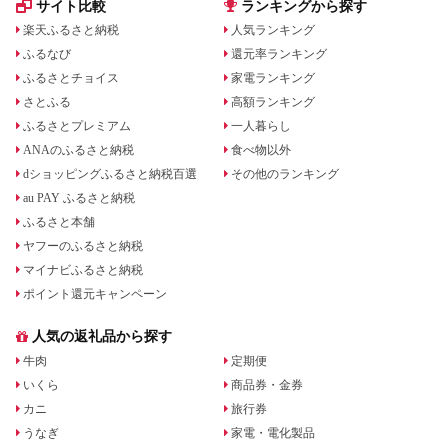
サイト比較
ランキングから探す
楽天ふるさと納税
人気ランキング
ふるなび
還元率ランキング
ふるさとチョイス
家電ランキング
さとふる
高額ランキング
ふるさとプレミアム
一人暮らし
ANAのふるさと納税
食べ物以外
dショッピングふるさと納税百選
その他のランキング
au PAY ふるさと納税
ふるさと本舗
ヤフーのふるさと納税
マイナビふるさと納税
ポイント還元キャンペーン
人気の返礼品から探す
牛肉
定期便
いくら
商品券・金券
カニ
旅行券
うなぎ
家電・電化製品