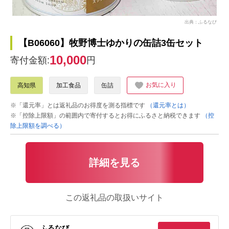
出典：ふるなび
【B06060】牧野博士ゆかりの缶詰3缶セット
10,000
寄付金額:
円
お気に入り
高知県
加工食品
缶詰
※「還元率」とは返礼品のお得度を測る指標です
（還元率とは）
※「控除上限額」の範囲内で寄付するとお得にふるさと納税できます
（控
除上限額を調べる）
詳細を見る
この返礼品の取扱いサイト
ふるなび