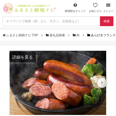
限度額をチェック
お気に入り
メニュー
検索
ふるさと納税ナビ TOP
返礼品検索
肉
あらびきフランクフ
詳細を見る