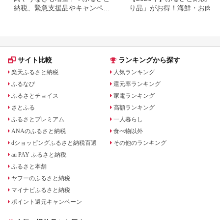
納税、緊急支援品やキャンペー
り品」がお得！海鮮・お肉・
ン中の返礼品
イーツ返礼品特集
サイト比較
ランキングから探す
楽天ふるさと納税
人気ランキング
ふるなび
還元率ランキング
ふるさとチョイス
家電ランキング
さとふる
高額ランキング
ふるさとプレミアム
一人暮らし
ANAのふるさと納税
食べ物以外
dショッピングふるさと納税百選
その他のランキング
au PAY ふるさと納税
ふるさと本舗
ヤフーのふるさと納税
マイナビふるさと納税
ポイント還元キャンペーン