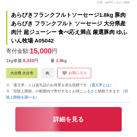
出典：auPAYふるさと納税
あらびきフランクフルトソーセージ1.8kg 豚肉
あらびき フランクフルト ソーセージ 大分県産
肉汁 超ジューシー 食べ応え満点 厳選豚肉 ゆふ
いん牧場 A05042
15,000
寄付金額:
円
1kg単価:
8,333
円
量:
1.8
kg
お気に入り
大分県 大分市
肉
※「還元率」とは返礼品のお得度を測る指標です
（還元率とは）
※「控除上限額」の範囲内で寄付するとお得にふるさと納税できます
（控
除上限額を調べる）
詳細を見る