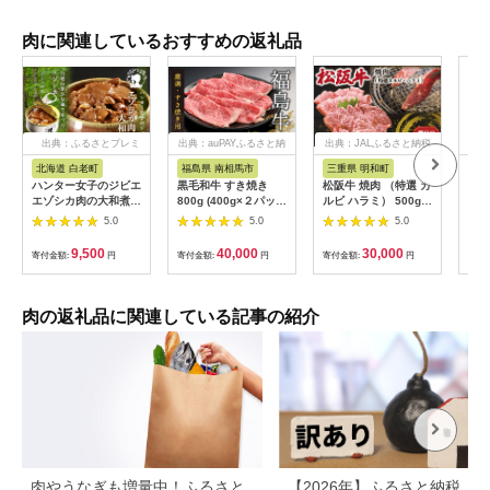
肉に関連しているおすすめの返礼品
出典：ふるさとプレミ
出典：auPAYふるさと納
出典：JALふるさと納税
出典
アム
税
北海道 白老町
福島県 南相馬市
三重県 明和町
宮
ハンター女子のジビエ
黒毛和牛 すき焼き
松阪牛 焼肉 （特選 カ
宮崎
エゾシカ肉の大和煮 6
800g (400g×２パッ
ルビ ハラミ） 500g
計3.
缶セット AI033
ク) 福島牛 | 国産 肉
肉 牛 牛肉 和牛 ブラ
袋)
5.0
5.0
5.0
和牛 牛肉 霜降り 赤身
ンド牛 高級 国産 霜降
済
お肉 ギフト お取り寄
り 冷凍 ふるさと 人気
9,500
40,000
30,000
寄付金額:
円
寄付金額:
円
寄付金額:
円
寄付
せ プレゼント 今野畜
焼肉 焼肉用 BBQ バ
産 福島 bp002-aa
ーベキュー SS38
肉の返礼品に関連している記事の紹介
肉やうなぎも増量中！ふるさと
【2026年】ふるさと納税「