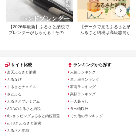
【2026年最新】ふるさと納税で
【データで見るふるさと納税
ブレンダーがもらえる！その他
ふるさと納税は高級志向から
のキッチン家電も
約志向へシフト
サイト比較
ランキングから探す
楽天ふるさと納税
人気ランキング
ふるなび
還元率ランキング
ふるさとチョイス
家電ランキング
さとふる
高額ランキング
ふるさとプレミアム
一人暮らし
ANAのふるさと納税
食べ物以外
dショッピングふるさと納税百選
その他のランキング
au PAY ふるさと納税
ふるさと本舗