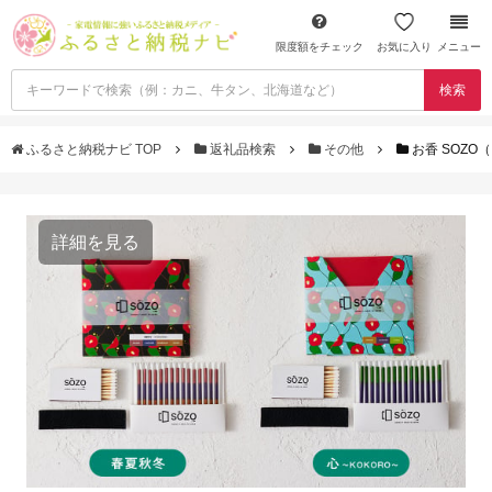
限度額をチェック
お気に入り
メニュー
検索
ふるさと納税ナビ TOP
返礼品検索
その他
お香 SOZO
詳細を見る