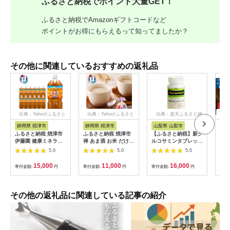
ふるさと納税でポイント大量GET！
ふるさと納税でAmazonギフトコードなど
ポイントがお得にもらえるって知ってましたか？
その他に関連しているおすすめの返礼品
出典：Yahoo!ふるさと
出典：Yahoo!ふるさと
出典：楽天ふるさと納
出典
納税
納税
税
静岡県 焼津市
静岡県 焼津市
山梨県 山梨市
高
ふるさと納税 焼津市
ふるさと納税 焼津市
【ふるさと納税】新グ
引退
伊藤園 健康ミネラル
禅 あま酒 お米 だけの
ルコサミンタブレット
1,
むぎ茶 2L×6本×2ケー
甘さ400g×10袋×2箱
EX 270粒
なし
5.0
5.0
5.0
ス(a14-050)
(a10-936)
【1545877】
退競
馬 
15,000
11,000
16,000
寄付金額:
円
寄付金額:
円
寄付金額:
円
寄付
動物
ー牧
水市
その他の返礼品に関連している記事の紹介