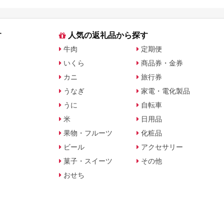
す
人気の返礼品から探す
牛肉
定期便
いくら
商品券・金券
カニ
旅行券
うなぎ
家電・電化製品
うに
自転車
米
日用品
果物・フルーツ
化粧品
ビール
アクセサリー
菓子・スイーツ
その他
おせち