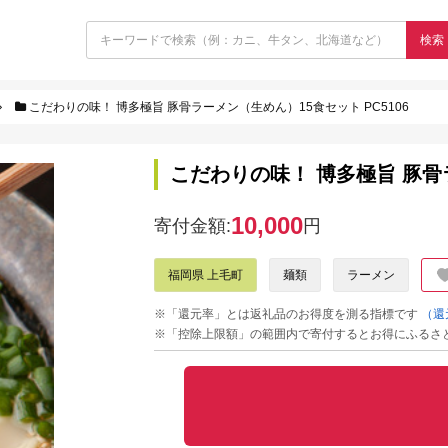
検索
こだわりの味！ 博多極旨 豚骨ラーメン（生めん）15食セット PC5106
こだわりの味！ 博多極旨 豚骨ラ
10,000
寄付金額:
円
福岡県 上毛町
麺類
ラーメン
※「還元率」とは返礼品のお得度を測る指標です
（還
※「控除上限額」の範囲内で寄付するとお得にふるさ