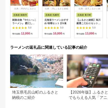
出典：ANAのふるさと
出典：JALふるさと納税
出典：楽天ふるさと納
納税
税
北海道 釧路市
北海道 札幌市
北海道 東川町
釧路名物『やたいっこ
北海道ラーメンおすす
【ふるさと納税】旭川
ラーメン』 鰹だし醤
め 味噌セット 計6食
厳選こだわりセット
油味2食×5袋セット
12食（旭川名店ラー
5.0
5.0
5.0
ふるさと納税 ラーメ
メン詰合せ）
12,000
10,000
13,000
ン F4F-1105
寄付金額:
円
寄付金額:
円
寄付金額:
円
ラーメンの返礼品に関連している記事の紹介
埼玉県毛呂山町のふるさと
【2026年版】ふるさ
納税のご紹介
でもらえる人気「アニ
の返礼品