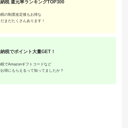
納税 還元率ランキングTOP300
典：ふるなび
出典：ふるなび
出典：ふるなび
出典：ふるな
納税の制度改定後もお得な
川市
佐賀県 基山町
北海道 千歳市
山口県 下関市
まだまだたくさんあります！
太麺 中華 ・
「焼豚ラーメン」2ケ
10営業日以内発送 日
ラーメン 6食 ラーメ
 食べ比べセ
ース(計24個)
清★ シーフードヌー
ン スープ付 EK
食 ) ラーメ
K001076
ドル★2箱 合計40食
5.0
5.0
5.0
5.0
0g 生麺 中華
,000
20,000
26,500
19,000
 好評価 食べ
円
寄付金額:
円
寄付金額:
円
寄付金額:
円
ート 太めん
ープ しょう
納税でポイント大量GET！
タンメン 食べ
01sa]
税でAmazonギフトコードなど
がお得にもらえるって知ってましたか？
ふるさと