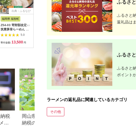
ふるさと
出典：ふるなび
出典：ふるなび
出典：ふるなび
出
ふるさと
福岡県 福智町
福岡県 上毛町
群馬県 沼田市
茨城県 桜
返礼品は
Z54-03 寄附額改定↓↓
博多豚骨ラーメン 名
二郎系 しょうゆラー
【極麺】 
筑豊豚骨らーめん 焼
店「八ちゃんラーメ
メン 550g×4個 生中
細麺 中華
豚高菜生ラーメンとん
ン」10食セット
華めん
ット (計 8
5.0
5.0
5.0
こつ6食セット ラーメ
_KNS0703
ン 1食15
13,500
14,000
11,000
9
ン
そば 人気
寄付金額:
円
寄付金額:
円
寄付金額:
円
寄付金額:
比べ アソ
細めん ス
ふるさと
油 味噌 
比べ [CS0
ふるさと納
ポイント
ラーメンの返礼品に関連しているカテゴリ
その他
と納税
岡山県 久米南町のふるさと
青森県 野辺地町の
メ」
納税のご紹介
納税のご紹介