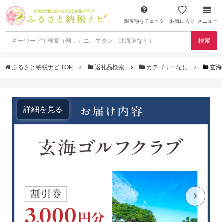
限度額をチェック
お気に入り
メニュー
検索
ふるさと納税ナビ TOP
返礼品検索
カテゴリーなし
玄海
詳細を見る