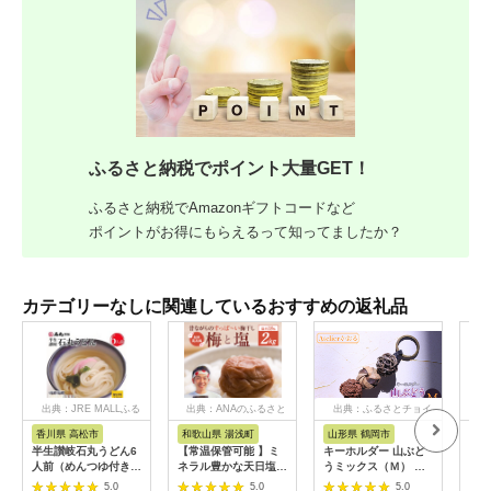
ふるさと納税でポイント大量GET！
ふるさと納税でAmazonギフトコードなど
ポイントがお得にもらえるって知ってましたか？
カテゴリーなしに関連しているおすすめの返礼品
出典：JRE MALLふる
出典：ANAのふるさと
出典：ふるさとチョイ
出
さと納税
納税
ス
香川県 高松市
和歌山県 湯浅町
山形県 鶴岡市
鹿
半生讃岐石丸うどん6
【常温保管可能 】ミ
キーホルダー 山ぶど
【ふ
人前（めんつゆ付き）
ネラル豊かな天日塩だ
うミックス（Ｍ） 山
ひか
麺300g×2袋
けで漬けた無添加梅干
形県鶴岡市 アトリエ
きほ
5.0
5.0
5.0