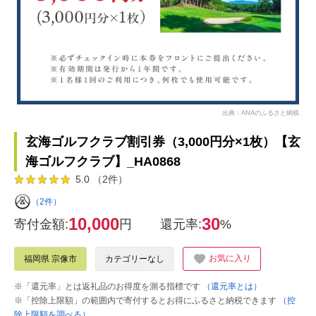
出典：ANAのふるさと納税
玄海ゴルフクラブ割引券（3,000円分×1枚）【玄
海ゴルフクラブ】_HA0868
5.0 （2件）
（2件）
10,000
30
寄付金額:
円
還元率:
%
お気に入り
福岡県 宗像市
カテゴリーなし
※「還元率」とは返礼品のお得度を測る指標です
（還元率とは）
※「控除上限額」の範囲内で寄付するとお得にふるさと納税できます
（控
除上限額を調べる）