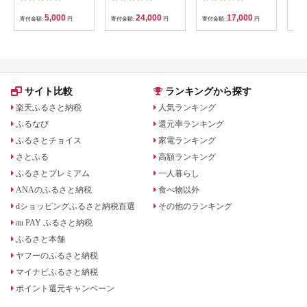
し2kg 梅ボーイズ｜
かおる | 山葡萄 雑貨
定期
南高梅
キーホルダー ギフト
5k
5,000
24,000
17,000
寄付金額:
円
寄付金額:
円
寄付金額:
円
寄付
B201_EP6024
贈り物 お取り寄せ 返
びく
礼品
産 
飯 
ま町
サイト比較
ランキングから探す
楽天ふるさと納税
人気ランキング
ふるなび
還元率ランキング
ふるさとチョイス
家電ランキング
さとふる
高額ランキング
ふるさとプレミアム
一人暮らし
ANAのふるさと納税
食べ物以外
dショッピングふるさと納税百選
その他のランキング
au PAY ふるさと納税
ふるさと本舗
ヤフーのふるさと納税
マイナビふるさと納税
ポイント還元キャンペーン