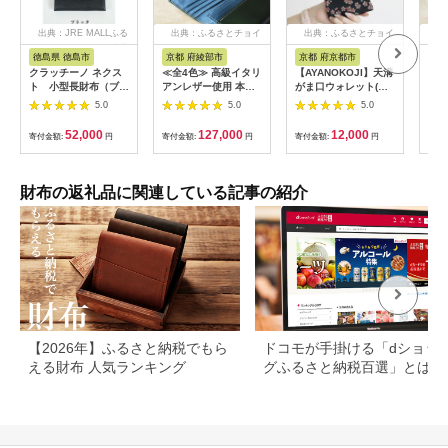
出典：JRE MALLふる
出典：ふるさとチョイ
出典：ふるさとチョイ
出
さと納税
ス
ス
徳島県 徳島市
京都 府綾部市
京都 府京都市
東
クラッチーノ ネクス
≪全4色≫ 高級イタリ
【AYANOKOJI】天溝
【浅
ト 小型長財布（ブラ
アンレザー使用 本革
がま口ウォレット(流
ース
ック）
長財布 【 イタリアン
花 黒)
5.0
5.0
5.0
レザー ブッテーロ 長
財布 さいふ 財布 レザ
52,000
127,000
12,000
寄付金額:
円
寄付金額:
円
寄付金額:
円
寄付
ー イタリア革 本革長
財布 プレゼント 贈り
物 記念 誕生日 お祝い
革財布 革 京都 綾部
財布の返礼品に関連している記事の紹介
】
【2026年】ふるさと納税でもら
ドコモが手掛ける「dショッ
える財布 人気ランキング
グふるさと納税百選」とは？
判や人気返礼品などを紹介