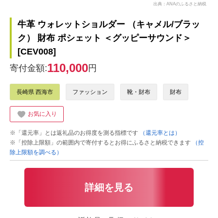
出典：ANAのふるさと納税
牛革 ウォレットショルダー （キャメル/ブラッ
ク） 財布 ポシェット ＜グッピーサウンド＞
[CEV008]
110,000
寄付金額:
円
長崎県 西海市
ファッション
靴・財布
財布
お気に入り
※「還元率」とは返礼品のお得度を測る指標です
（還元率とは）
※「控除上限額」の範囲内で寄付するとお得にふるさと納税できます
（控
除上限額を調べる）
詳細を見る