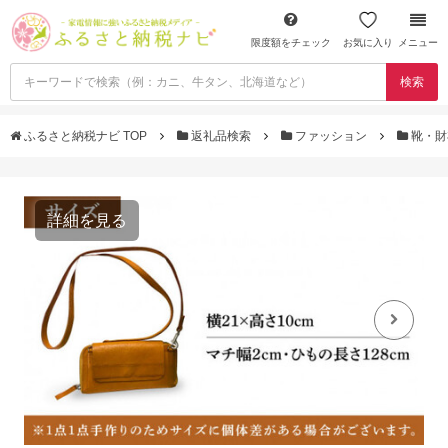
限度額をチェック
お気に入り
メニュー
検索
ふるさと納税ナビ TOP
返礼品検索
ファッション
靴・
詳細を見る