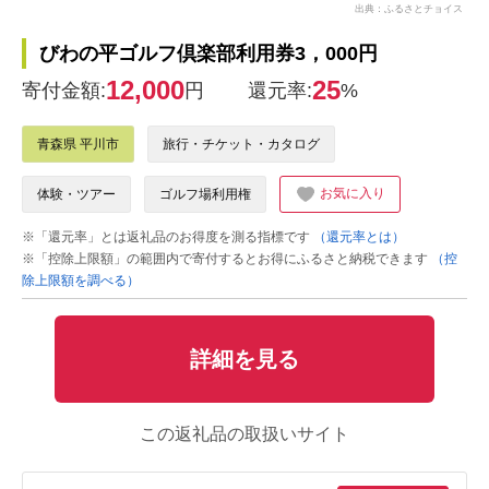
出典：ふるさとチョイス
びわの平ゴルフ倶楽部利用券3，000円
12,000
25
寄付金額:
円
還元率:
%
青森県 平川市
旅行・チケット・カタログ
お気に入り
体験・ツアー
ゴルフ場利用権
※「還元率」とは返礼品のお得度を測る指標です
（還元率とは）
※「控除上限額」の範囲内で寄付するとお得にふるさと納税できます
（控
除上限額を調べる）
詳細を見る
この返礼品の取扱いサイト