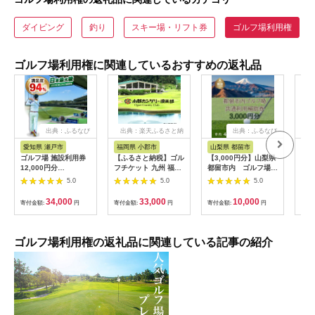
ダイビング
釣り
スキー場・リフト券
ゴルフ場利用権
ゴルフ場利用権に関連しているおすすめの返礼品
出典：ふるなび
出典：楽天ふるさと納
出典：ふるなび
税
愛知県 瀬戸市
福岡県 小郡市
山梨県 都留市
岐
ゴルフ場 施設利用券
【ふるさと納税】ゴル
【3,000円分】山梨県
こぶ
12,000円分
フチケット 九州 福岡
都留市内 ゴルフ場共
9,
[BBEC002]ゴルフ倶
小郡カンツリー倶楽部
通利用券｜ ゴルフ利
[A
5.0
5.0
5.0
楽部大樹 瀬戸店
ギフト券 9枚 9000円
用券
ゴルフ チケット 商品
34,000
33,000
10,000
寄付金額:
円
寄付金額:
円
寄付金額:
円
寄付
券 ゴルフ券 スポーツ
ラウンド 券 福岡県 小
郡市
ゴルフ場利用権の返礼品に関連している記事の紹介