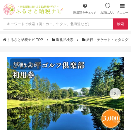
限度額をチェック
お気に入り
メニュー
検索
ふるさと納税ナビ TOP
返礼品検索
旅行・チケット・カタログ
詳細を見る