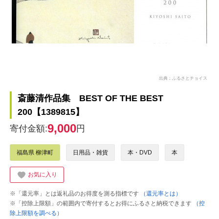
出典：ふるさとチョイス
斎藤清作品集 BEST OF THE BEST
200【1389815】
9,000
寄付金額:
円
福島県 柳津町
日用品・雑貨
本・DVD
本
お気に入り
※「還元率」とは返礼品のお得度を測る指標です
（還元率とは）
※「控除上限額」の範囲内で寄付するとお得にふるさと納税できます
（控
除上限額を調べる）