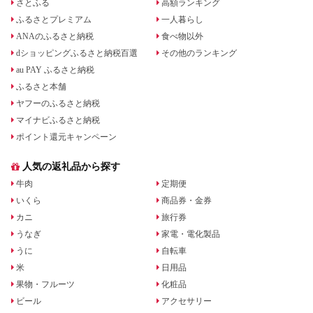
さとふる
高額ランキング
ふるさとプレミアム
一人暮らし
ANAのふるさと納税
食べ物以外
dショッピングふるさと納税百選
その他のランキング
au PAY ふるさと納税
ふるさと本舗
ヤフーのふるさと納税
マイナビふるさと納税
ポイント還元キャンペーン
人気の返礼品から探す
牛肉
定期便
いくら
商品券・金券
カニ
旅行券
うなぎ
家電・電化製品
うに
自転車
米
日用品
果物・フルーツ
化粧品
ビール
アクセサリー