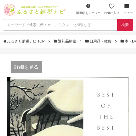
限度額をチェック
お気に入り
メニュー
検索
ふるさと納税ナビ TOP
返礼品検索
日用品・雑貨
本・D
詳細を見る