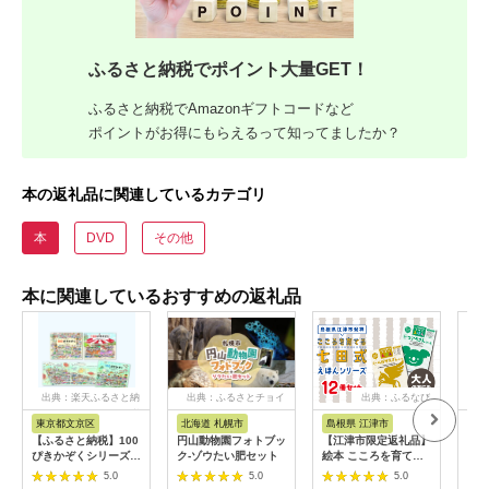
ふるさと納税でポイント大量GET！
ふるさと納税でAmazonギフトコードなど
ポイントがお得にもらえるって知ってましたか？
本の返礼品に関連しているカテゴリ
本
DVD
その他
本に関連しているおすすめの返礼品
出典：楽天ふるさと納
出典：ふるさとチョイ
出典：ふるなび
出
税
ス
東京都文京区
北海道 札幌市
島根県 江津市
宮
【ふるさと納税】100
円山動物園フォトブッ
【江津市限定返礼品】
【ふ
ぴきかぞくシリーズ
ク-ゾウたい肥セット
絵本 こころを育てる
門川
絵本 えほん 子供 こど
七田式えほんシリーズ
魚 
5.0
5.0
5.0
も 読み聞かせ 子育て
12冊 -大人の方にも-
【A