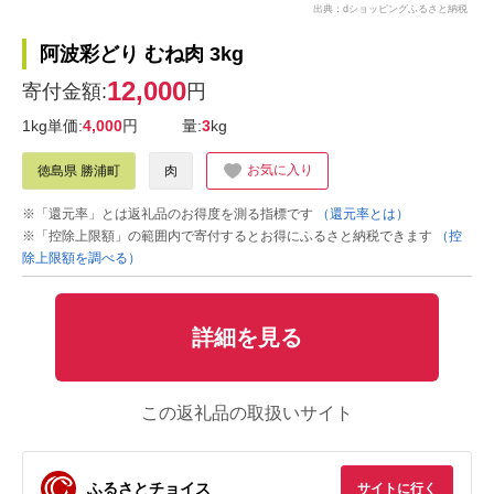
出典：dショッピングふるさと納税
阿波彩どり むね肉 3kg
12,000
寄付金額:
円
1kg単価:
4,000
円
量:
3
kg
お気に入り
徳島県 勝浦町
肉
※「還元率」とは返礼品のお得度を測る指標です
（還元率とは）
※「控除上限額」の範囲内で寄付するとお得にふるさと納税できます
（控
除上限額を調べる）
詳細を見る
この返礼品の取扱いサイト
ふるさとチョイス
サイトに行く