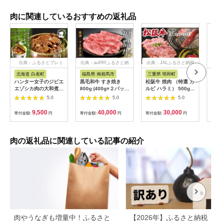
肉に関連しているおすすめの返礼品
出典：ふるさとプレミ
出典：auPAYふるさと納
出典：JALふるさと納税
出典
アム
税
北海道 白老町
福島県 南相馬市
三重県 明和町
宮
ハンター女子のジビエ
黒毛和牛 すき焼き
松阪牛 焼肉 （特選 カ
宮崎
エゾシカ肉の大和煮 6
800g (400g×２パッ
ルビ ハラミ） 500g
計3.
缶セット AI033
ク) 福島牛 | 国産 肉
肉 牛 牛肉 和牛 ブラ
袋)
5.0
5.0
5.0
和牛 牛肉 霜降り 赤身
ンド牛 高級 国産 霜降
済
お肉 ギフト お取り寄
り 冷凍 ふるさと 人気
9,500
40,000
30,000
寄付金額:
円
寄付金額:
円
寄付金額:
円
寄付
せ プレゼント 今野畜
焼肉 焼肉用 BBQ バ
産 福島 bp002-aa
ーベキュー SS38
肉の返礼品に関連している記事の紹介
肉やうなぎも増量中！ふるさと
【2026年】ふるさと納税「