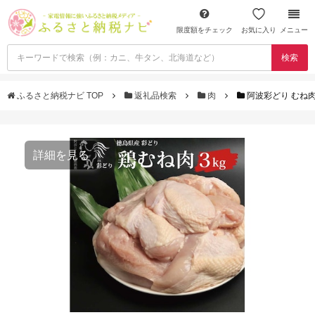
限度額をチェック
お気に入り
メニュー
検索
ふるさと納税ナビ TOP
返礼品検索
肉
阿波彩どり むね肉 
詳細を見る