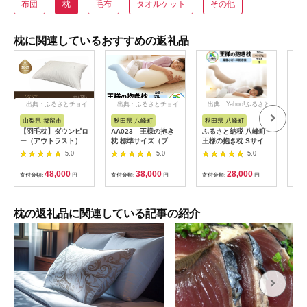
布団
枕
毛布
タオルケット
その他
枕に関連しているおすすめの返礼品
出典：ふるさとチョイ
出典：ふるさとチョイ
出典：Yahoo!ふるさと
出
ス
ス
納税
山梨県 都留市
秋田県 八峰町
秋田県 八峰町
群
【羽毛枕】ダウンピロ
AA023 王様の抱き
ふるさと納税 八峰町
【ふ
ー（アウトラスト）
枕 標準サイズ（ブル
王様の抱き枕 Sサイズ
リー
【大型サイズ：
ー）超極小ビーズ抱き
(ベージュ)小さめの抱
ク F
5.0
5.0
5.0
50cm×70cm】【サン
まくら【500406】
きまくらタイ
モト】枕 羽毛まくら
プ|16_mkr-21g101s
48,000
38,000
28,000
寄付金額:
円
寄付金額:
円
寄付金額:
円
寄付
お昼寝パット 抱き枕
寝具 睡眠 快適 熟睡
快眠
枕の返礼品に関連している記事の紹介