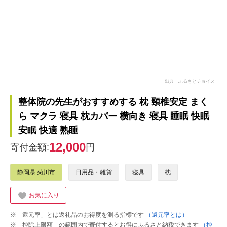
出典：ふるさとチョイス
整体院の先生がおすすめする 枕 頸椎安定 まく
ら マクラ 寝具 枕カバー 横向き 寝具 睡眠 快眠
安眠 快適 熟睡
12,000
寄付金額:
円
静岡県 菊川市
日用品・雑貨
寝具
枕
お気に入り
※「還元率」とは返礼品のお得度を測る指標です
（還元率とは）
※「控除上限額」の範囲内で寄付するとお得にふるさと納税できます
（控