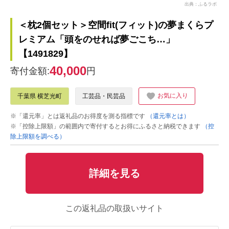
出典：ふるラボ
＜枕2個セット＞空間fit(フィット)の夢まくらプ
レミアム「頭をのせれば夢ごこち…」
【1491829】
40,000
寄付金額:
円
お気に入り
千葉県 横芝光町
工芸品・民芸品
※「還元率」とは返礼品のお得度を測る指標です
（還元率とは）
※「控除上限額」の範囲内で寄付するとお得にふるさと納税できます
（控
除上限額を調べる）
詳細を見る
この返礼品の取扱いサイト