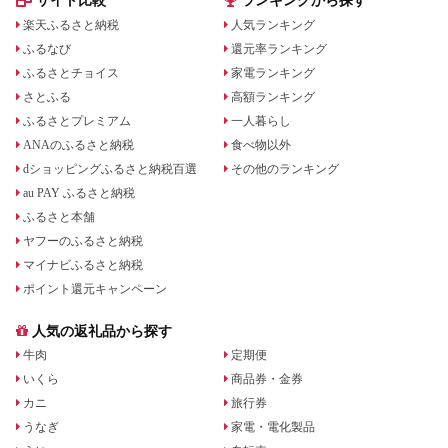
サイト比較
ランキングから探す
楽天ふるさと納税
人気ランキング
ふるなび
還元率ランキング
ふるさとチョイス
家電ランキング
さとふる
高額ランキング
ふるさとプレミアム
一人暮らし
ANAのふるさと納税
食べ物以外
dショッピングふるさと納税百選
その他のランキング
au PAY ふるさと納税
ふるさと本舗
ヤフーのふるさと納税
マイナビふるさと納税
ポイント還元キャンペーン
人気の返礼品から探す
牛肉
定期便
いくら
商品券・金券
カニ
旅行券
うなぎ
家電・電化製品