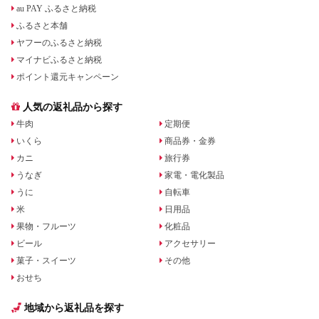
au PAY ふるさと納税
ふるさと本舗
ヤフーのふるさと納税
マイナビふるさと納税
ポイント還元キャンペーン
人気の返礼品から探す
牛肉
定期便
いくら
商品券・金券
カニ
旅行券
うなぎ
家電・電化製品
うに
自転車
米
日用品
果物・フルーツ
化粧品
ビール
アクセサリー
菓子・スイーツ
その他
おせち
地域から返礼品を探す