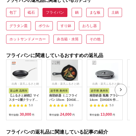
フライパンの返礼品に関連しているカテゴリ
包丁
砥石
フライパン
鍋
まな板
土鍋
グラタン皿
ボウル
すり鉢
おろし器
ホットサンドメーカー
弁当箱・水筒
その他
フライパンに関連しているおすすめの返礼品
出典：楽天ふるさと納
出典：楽天ふるさと納
出典：楽天ふるさと納
出
税
税
税
富山県 高岡市
岩手県 奥州市
岩手県 奥州市
愛
【ふるさと納税】マイ
南部鉄器 ミニフライ
南部鉄器 瓶敷 アラレ
【ふ
スター2層クラッドフ
パン 15cm 【OIGEN
14cm 【OIGEN 作】
ミキ
ライパン30cm 民芸
作】 伝統工芸品 鉄フ
伝統工芸品 キッチン
28
5.0
5.0
5.0
品 工芸品 伝統技術 フ
ライパン キッチン用
用品 食器 日用品 雑貨
専用
ライパン 調理器具
品 食器 日用品 調理器
トパ
30,000
24,000
13,000
寄付金額:
円
寄付金額:
円
寄付金額:
円
寄付
FAD-0616
具 アウトドア キャン
プ用品
フライパンの返礼品に関連している記事の紹介