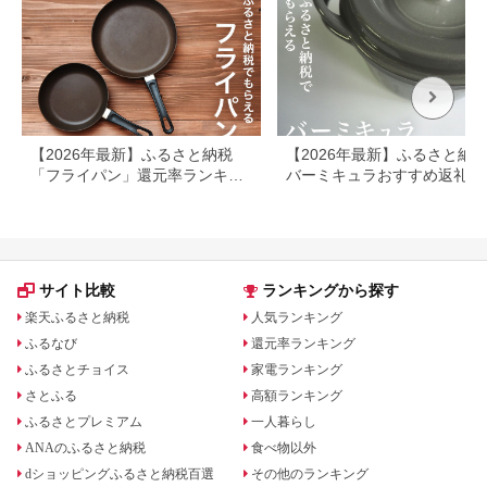
【2026年最新】ふるさと納税
【2026年最新】ふるさと納
「フライパン」還元率ランキン
バーミキュラおすすめ返礼品
グ！人気返礼品もご紹介
覧｜ライスポット・フライパ
も紹介
サイト比較
ランキングから探す
楽天ふるさと納税
人気ランキング
ふるなび
還元率ランキング
ふるさとチョイス
家電ランキング
さとふる
高額ランキング
ふるさとプレミアム
一人暮らし
ANAのふるさと納税
食べ物以外
dショッピングふるさと納税百選
その他のランキング