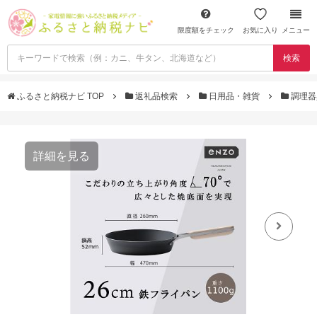
限度額をチェック
お気に入り
メニュー
検索
ふるさと納税ナビ TOP
返礼品検索
日用品・雑貨
調理
詳細を見る