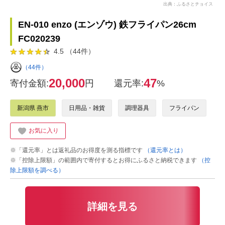
出典：ふるさとチョイス
EN-010 enzo (エンゾウ) 鉄フライパン26cm
FC020239
4.5 （44件）
（44件）
20,000
47
寄付金額:
円
還元率:
%
新潟県 燕市
日用品・雑貨
調理器具
フライパン
お気に入り
※「還元率」とは返礼品のお得度を測る指標です
（還元率とは）
※「控除上限額」の範囲内で寄付するとお得にふるさと納税できます
（控
除上限額を調べる）
詳細を見る