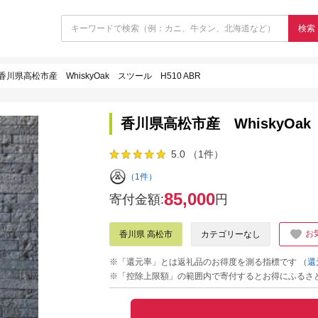
検索
香川県高松市産 WhiskyOak スツール H510 ABR
香川県高松市産 WhiskyOak
5.0 （1件）
（1件）
85,000
寄付金額:
円
お
香川県 高松市
カテゴリーなし
※「還元率」とは返礼品のお得度を測る指標です
（還
※「控除上限額」の範囲内で寄付するとお得にふるさ