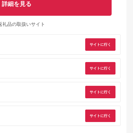
詳細を見る
返礼品の取扱いサイト
サイトに行く
サイトに行く
サイトに行く
天ふるさと納
出典：楽天ふるさと納
出典：楽天ふるさと納
出典：楽天ふるさと
税
税
税
戸市
宮崎県 日向市
岩手県 宮古市
石川県 志賀町
納税】 い
【ふるさと納税】 海
【ふるさと納税】【三
【ふるさと納税】
牛 ハンバ
の駅ほそしま 大漁 セ
陸宮古重茂産】無添加
【ご自宅用】 ふぞろ
150g×8個
ット [海の駅 ほそしま
焼きうに 80g×2、5、
い ころ柿 約800g
サイトに行く
5.0
5.0
5.0
5.0
27-0407
宮崎県 日向市
10、30個セット_ 焼
【期間限定発送】 [米
4,000
14,000
24,000
18,000
452060079] 冷凍 ア
きうに うに ウニ 雲丹
吉農園 石川県 志賀町
円
寄付金額:
円
寄付金額:
円
寄付金額:
円
オリイカ 魚 フライ す
焼きウニ 無添加 おか
BA4132] 干柿 干し
り身 詰め合わせ
ず おつまみ 酒の肴 ご
柿 かき 枯露柿 果物