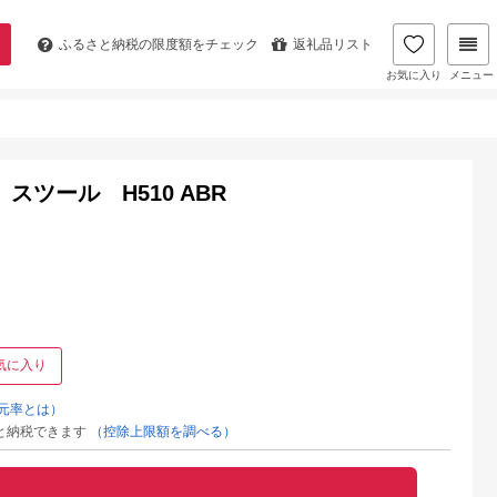
ふるさと納税の
限度額をチェック
返礼品リスト
お気に入り
メニュー
 スツール H510 ABR
気に入り
元率とは）
と納税できます
（控除上限額を調べる）