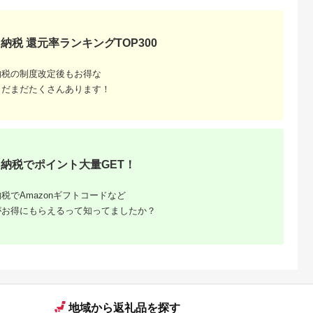
はんのお供 惣菜 魚介
くだもの ドラフルー
海産物 岩手県 宮古市
ツ 800グラム 自然の
産地直送 冷凍 贈答 ギ
甘さ 手作り てづくり
フト 送料無料 【配送
最勝柿 ふるさと納税
納税 還元率ランキングTOP300
不可地域：離島】
【G1335814】
納税の制度改定後もお得な
まだまだたくさんあります！
納税でポイント大量GET！
税でAmazonギフトコードなど
がお得にもらえるって知ってましたか？
地域から返礼品を探す