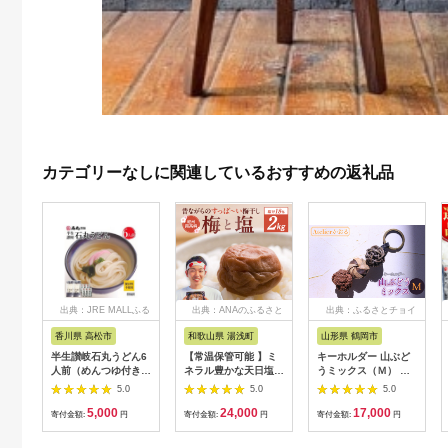
カテゴリーなしに関連しているおすすめの返礼品
出典：JRE MALLふる
出典：ANAのふるさと
出典：ふるさとチョイ
さと納税
納税
ス
香川県 高松市
和歌山県 湯浅町
山形県 鶴岡市
半生讃岐石丸うどん6
【常温保管可能 】ミ
キーホルダー 山ぶど
人前（めんつゆ付き）
ネラル豊かな天日塩だ
うミックス（Ｍ） 山
麺300g×2袋
けで漬けた無添加梅干
形県鶴岡市 アトリエ
5.0
5.0
5.0
し2kg 梅ボーイズ｜
かおる | 山葡萄 雑貨
5,000
24,000
17,000
南高梅
キーホルダー ギフト
寄付金額:
円
寄付金額:
円
寄付金額:
円
B201_EP6024
贈り物 お取り寄せ 返
礼品