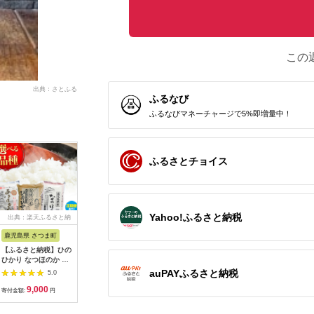
この
出典：さとふる
ふるなび
ふるなびマネーチャージで5%即増量中！
ふるさとチョイス
Yahoo!ふるさと納税
出典：楽天ふるさと納
出典：ふるさとチョイ
出典：楽天ふるさと納
出典：楽
税
ス
税
鹿児島県 さつま町
佐賀県 伊万里市
沖縄県 うるま市
岩手県 二
【ふるさと納税】ひの
【伊万里焼】ブルーレ
【ふるさと納税】［沖
【ふるさと
ひかり なつほのか あ
ースパン皿 035-H389
縄の海塩］ぬちまーす
わて短角和
きほなみ 選べる 品種
顆粒（250g）×2袋セ
ーグセット 
auPAYふるさと納税
5.0
5.0
5.0
定期便 米 2kg
ット 【ぬちまーす】
計1.2kg 0
9,000
13,000
12,000
1
5kg《出荷時期をお選
食塩 塩 調味料 食卓塩
寄付金額:
円
寄付金額:
円
寄付金額:
円
寄付金額:
びください》かじや農
顆粒 シーソルト 人気
産 お米 ご飯 白米 白
返礼品 海塩 沖縄 うる