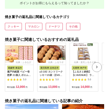
ポイントがお得にもらえるって知ってましたか？
焼き菓子の返礼品に関連しているカテゴリ
クッキー
マカロン
ドーナツ
その他
焼き菓子に関連しているおすすめの返礼品
出典：ふるなび
出典：ふるラボ
出典：楽天ふるさと納
税
愛媛県 東温市
鹿児島県 志布志市
兵庫県 神戸市
石
瀬戸内銘菓 ベビー母
a3-182 カントリーク
【ふるさと納税】
【能
恵夢 21個入 ポエム
ッキー15袋・計45枚
【L’AVENUE】 ラヴ
援】
手土産 贈答 ギフト お
(1袋あたり3枚入)
ニュー セレクション
ッキ
5.0
5.0
5.0
菓子 スイーツ 和菓子
焼き菓子詰め合わせ
フト
茶菓子
10個入り
12,000
13,000
14,000
寄付金額:
円
寄付金額:
円
寄付金額:
円
寄付
L’AVENUE
SELECTION
10PIECES
焼き菓子の返礼品に関連している記事の紹介