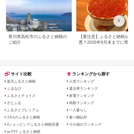
香川県高松市のふるさと納税の
【要注意】ふるさと納税が改
ご紹介
悪？2026年9月末までに寄付
ないと損する可能性大｜10月
らの制度変更を解説
サイト比較
ランキングから探す
楽天ふるさと納税
人気ランキング
ふるなび
還元率ランキング
ふるさとチョイス
家電ランキング
さとふる
高額ランキング
ふるさとプレミアム
一人暮らし
ANAのふるさと納税
食べ物以外
dショッピングふるさと納税百選
その他のランキング
au PAY ふるさと納税