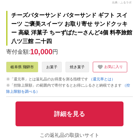
出典：ふるラボ
チーズバターサンド バターサンド ギフト スイ
ーツ ご褒美スイーツ お取り寄せ サンドクッキ
ー 高級 洋菓子 ちーずばたーさんど4個 料亭旅館
八ツ三館 二十四
10,000
寄付金額:
円
お気に入り
岐阜県 飛騨市
お菓子
焼き菓子
※「還元率」とは返礼品のお得度を測る指標です
（還元率とは）
※「控除上限額」の範囲内で寄付するとお得にふるさと納税できます
（控
除上限額を調べる）
詳細を見る
この返礼品の取扱いサイト