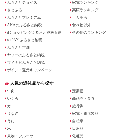
ふるさとチョイス
家電ランキング
さとふる
高額ランキング
ふるさとプレミアム
一人暮らし
ANAのふるさと納税
食べ物以外
dショッピングふるさと納税百選
その他のランキング
au PAY ふるさと納税
ふるさと本舗
ヤフーのふるさと納税
マイナビふるさと納税
ポイント還元キャンペーン
人気の返礼品から探す
牛肉
定期便
いくら
商品券・金券
カニ
旅行券
うなぎ
家電・電化製品
うに
自転車
米
日用品
果物・フルーツ
化粧品