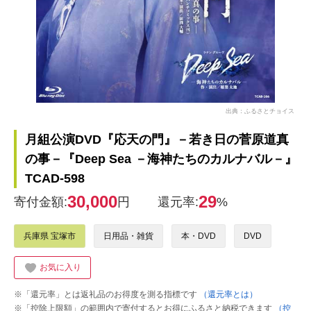
出典：ふるさとチョイス
月組公演DVD『応天の門』－若き日の菅原道真
の事－『Deep Sea －海神たちのカルナバル－』
TCAD-598
30,000
29
寄付金額:
円
還元率:
%
兵庫県 宝塚市
日用品・雑貨
本・DVD
DVD
お気に入り
※「還元率」とは返礼品のお得度を測る指標です
（還元率とは）
※「控除上限額」の範囲内で寄付するとお得にふるさと納税できます
（控