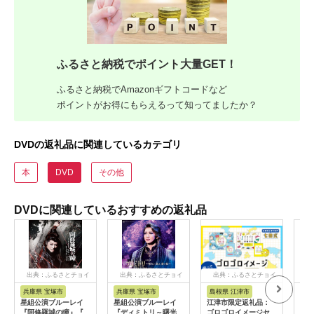
ふるさと納税でポイント大量GET！
ふるさと納税でAmazonギフトコードなど
ポイントがお得にもらえるって知ってましたか？
DVDの返礼品に関連しているカテゴリ
本
DVD
その他
DVDに関連しているおすすめの返礼品
出典：ふるさとチョイ
出典：ふるさとチョイ
出典：ふるさとチョイ
出
ス
ス
ス
兵庫県 宝塚市
兵庫県 宝塚市
島根県 江津市
兵
星組公演ブルーレイ
星組公演ブルーレイ
江津市限定返礼品：
月組
『阿修羅城の瞳』『エ
『ディミトリ～曙光に
ゴロゴロイメージセッ
『フ