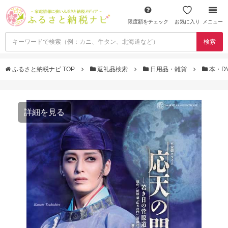
限度額をチェック
お気に入り
メニュー
検索
ふるさと納税ナビ TOP
返礼品検索
日用品・雑貨
本・D
詳細を見る