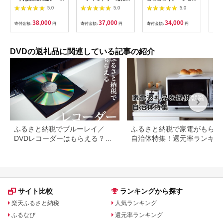
スペラント！』TCAB-
散る、紫の花～』－並
ト （ 都道府県 ・ 世
がく
5.0
5.0
5.0
276
木陽 作「斜陽の国の
界の国 ） 【SC-36】
鏡百
ルスダン」より－
しちだ 七田式 七田式
うひ
38,000
37,000
34,000
寄付金額:
円
寄付金額:
円
寄付金額:
円
寄付
『JAGUAR BEAT－
教育 かるた 歌 DVD
TCA
ジャガービート－』・
子育て 教育 教材 勉強
TCAB-196
子ども 知育 トレーニ
ング
DVDの返礼品に関連している記事の紹介
ふるさと納税でブルーレイ／
ふるさと納税で家電がもらえ
DVDレコーダーはもらえる？最
自治体特集！還元率ランキン
新情報まとめ
も
サイト比較
ランキングから探す
楽天ふるさと納税
人気ランキング
ふるなび
還元率ランキング