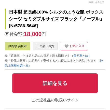
出典：ふるラボ
日本製 超長綿100% シルクのような艶 ボックス
シーツ セミダブルサイズ ブラック「ノーブル」
[№5786-5646]
18,000
寄付金額:
円
お気に入り
静岡県 浜松市
日用品・雑貨
※「還元率」とは返礼品のお得度を測る指標です
（還元率とは）
※「控除上限額」の範囲内で寄付するとお得にふるさと納税できます
（控
除上限額を調べる）
詳細を見る
この返礼品の取扱いサイト