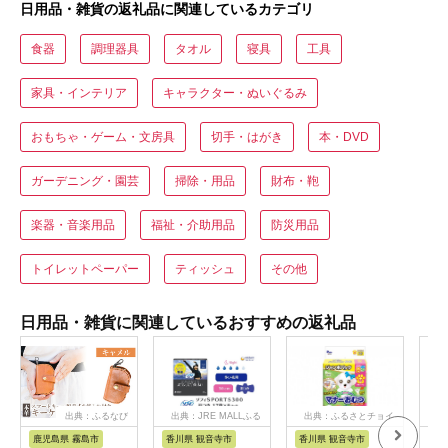
日用品・雑貨の返礼品に関連しているカテゴリ
食器
調理器具
タオル
寝具
工具
家具・インテリア
キャラクター・ぬいぐるみ
おもちゃ・ゲーム・文房具
切手・はがき
本・DVD
ガーデニング・園芸
掃除・用品
財布・鞄
楽器・音楽用品
福祉・介助用品
防災用品
トイレットペーパー
ティッシュ
その他
日用品・雑貨に関連しているおすすめの返礼品
出典：ふるなび
出典：JRE MALLふる
出典：ふるさとチョイ
さと納税
ス
鹿児島県 霧島市
香川県 観音寺市
香川県 観音寺市
茨