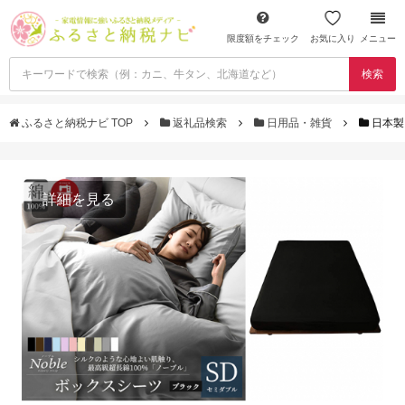
限度額をチェック
お気に入り
メニュー
検索
ふるさと納税ナビ TOP
返礼品検索
日用品・雑貨
日本製
詳細を見る