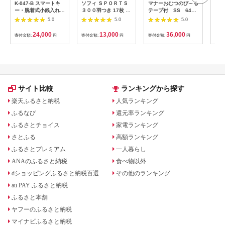
K-047-B スマートキ
ソフィ ＳＰＯＲＴＳ
マナーおむつのび～る
アク
ー・脱着式小銭入れ付
３００羽つき 17枚 ×8
テープ付 SS 64枚
ブー
きキーケース＜キャメ
日用品 生理用品 ナプ
× 6袋
え用1
5.0
5.0
5.0
ル＞【m's】霧島市 革
キン ずれに強い スポ
ゃれ
革製品 牛革 本革 ヌメ
ーツ用 ユニチャーム
24,000
13,000
36,000
寄付金額:
円
寄付金額:
円
寄付金額:
円
寄付
革 キーケース コイン
ケース 小銭入れ ハン
ドメイド 手作り
サイト比較
ランキングから探す
楽天ふるさと納税
人気ランキング
ふるなび
還元率ランキング
ふるさとチョイス
家電ランキング
さとふる
高額ランキング
ふるさとプレミアム
一人暮らし
ANAのふるさと納税
食べ物以外
dショッピングふるさと納税百選
その他のランキング
au PAY ふるさと納税
ふるさと本舗
ヤフーのふるさと納税
マイナビふるさと納税