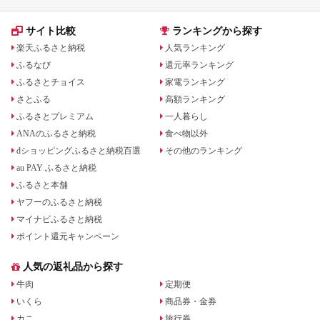
サイト比較
ランキングから探す
楽天ふるさと納税
人気ランキング
ふるなび
還元率ランキング
ふるさとチョイス
家電ランキング
さとふる
高額ランキング
ふるさとプレミアム
一人暮らし
ANAのふるさと納税
食べ物以外
dショッピングふるさと納税百選
その他のランキング
au PAY ふるさと納税
ふるさと本舗
ヤフーのふるさと納税
マイナビふるさと納税
ポイント還元キャンペーン
人気の返礼品から探す
牛肉
定期便
いくら
商品券・金券
カニ
旅行券