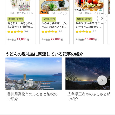
出典：JRE MALLふる
出典：ふるなび
出典：ANAのふるさと
さと納税
納税
奈良県 天理市
山口県 萩市
群馬県 沼田市
長
葛うどん・葛そうめん
ふるさと萩の味「どん
みのや 大人の辛口カ
五島
各3袋セット(天理市・
どん」の肉うどん8人
レーうどん 3食セット
セッ
東吉野村共通返礼品)
前セット わかめむす
ホットパック冷凍品
麺 
5.0
5.0
5.0
【1348460】
びの素付き
ん 
スー
11,000
22,000
16,000
寄付金額:
円
寄付金額:
円
寄付金額:
円
寄付
うどんの返礼品に関連している記事の紹介
香川県高松市のふるさと納税の
広島県三次市のふるさと納税
ご紹介
ご紹介