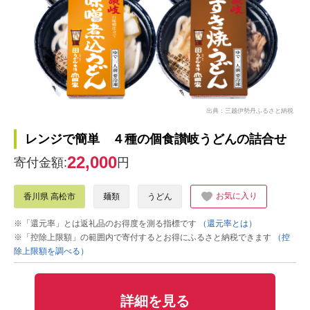
出典：三越伊勢丹ふるさと納税
レンジで簡単 ４種の個食讃岐うどんの詰合せ
22,000
寄付金額:
円
お気に入り
香川県 高松市
麺類
うどん
※「還元率」とは返礼品のお得度を測る指標です
（還元率とは）
※「控除上限額」の範囲内で寄付するとお得にふるさと納税できます
（控
除上限額を調べる）
詳細を見る