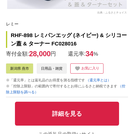
出典：ふるさとチョイス
レミー
RHF-898 レミパンエッグ (ネイビー) & シリコー
ン蓋 & ターナー FC028016
28,000
34
寄付金額:
円
還元率:
%
お気に入り
新潟県 燕市
日用品・雑貨
※「還元率」とは返礼品のお得度を測る指標です
（還元率とは）
※「控除上限額」の範囲内で寄付するとお得にふるさと納税できます
（控
除上限額を調べる）
詳細を見る