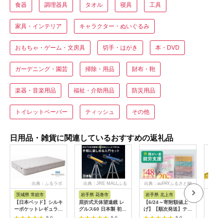
食器
調理器具
タオル
寝具
工具
家具・インテリア
キャラクター・ぬいぐるみ
おもちゃ・ゲーム・文房具
切手・はがき
本・DVD
ガーデニング・園芸
掃除・用品
財布・鞄
楽器・音楽用品
福祉・介助用品
防災用品
トイレットペーパー
ティッシュ
その他
日用品・雑貨に関連しているおすすめの返礼品
出典：ふるラボ
出典：JRE MALLふる
出典：auPAYふるさと納
出典
さと納税
税
茨城県 常総市
岩手県 花巻市
岩手県 北上市
神
【日本ベッド】シルキ
屈折式天体望遠鏡 レ
【6/24～寄附額値上
【9
ーポケットレギュラー
グルス60 日本製 初心
げ】【順次発送】ティ
了】
11334 シングル 日本
者用 スマホ撮影 (カラ
ッシュペーパー 20箱
ミオ 