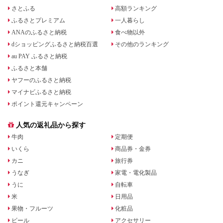
さとふる
高額ランキング
ふるさとプレミアム
一人暮らし
ANAのふるさと納税
食べ物以外
dショッピングふるさと納税百選
その他のランキング
au PAY ふるさと納税
ふるさと本舗
ヤフーのふるさと納税
マイナビふるさと納税
ポイント還元キャンペーン
人気の返礼品から探す
牛肉
定期便
いくら
商品券・金券
カニ
旅行券
うなぎ
家電・電化製品
うに
自転車
米
日用品
果物・フルーツ
化粧品
ビール
アクセサリー