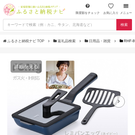
限度額をチェック
お気に入り
メニュー
検索
ふるさと納税ナビ TOP
返礼品検索
日用品・雑貨
RHF-
詳細を見る