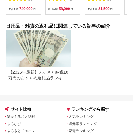
5.0
5.0
5.0
ベッド シルキーポケ
ー：オレンジ）
＆ トイレットロール
限定
ットレギュラー シン
【1835-2】
(ダブル) 48個 福祉施
キ 
740,000
58,000
21,500
寄付金額:
円
寄付金額:
円
寄付金額:
円
寄付
グル 通気性 ロングセ
設支援 日用品 常備品
ラー 放湿性 ※沖縄
備蓄品 box ちり紙 テ
県・離島への配送不可
ィシュー ボックステ
ィッシュ パルプ
日用品・雑貨の返礼品に関連している記事の紹介
100％ 無香料 1箱
400枚 東北産 製造元
北上市 トイレットペ
ーパー ダブル シング
ル 岩手県 北上市
E0292R0806-13
【2026年最新】ふるさと納税10
万円のおすすめ返礼品ランキン
グ｜食品・家電・日用品を厳選
サイト比較
ランキングから探す
楽天ふるさと納税
人気ランキング
ふるなび
還元率ランキング
ふるさとチョイス
家電ランキング