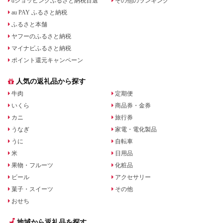
dショッピングふるさと納税百選
その他のランキング
au PAY ふるさと納税
ふるさと本舗
ヤフーのふるさと納税
マイナビふるさと納税
ポイント還元キャンペーン
人気の返礼品から探す
牛肉
定期便
いくら
商品券・金券
カニ
旅行券
うなぎ
家電・電化製品
うに
自転車
米
日用品
果物・フルーツ
化粧品
ビール
アクセサリー
菓子・スイーツ
その他
おせち
地域から返礼品を探す