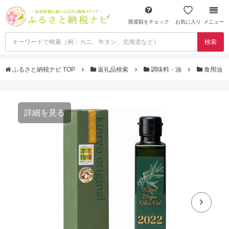
限度額をチェック
お気に入り
メニュー
検索
ふるさと納税ナビ TOP
返礼品検索
調味料・油
食用油
詳細を見る