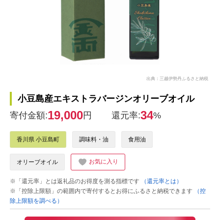
出典：三越伊勢丹ふるさと納税
小豆島産エキストラバージンオリーブオイル
19,000
34
寄付金額:
円
還元率:
%
香川県 小豆島町
調味料・油
食用油
お気に入り
オリーブオイル
※「還元率」とは返礼品のお得度を測る指標です
（還元率とは）
※「控除上限額」の範囲内で寄付するとお得にふるさと納税できます
（控
除上限額を調べる）