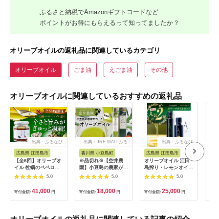
ふるさと納税でAmazonギフトコードなど
ポイントがお得にもらえるって知ってましたか？
オリーブオイルの返礼品に関連しているカテゴリ
オリーブオイル
ごま油
えごま油
その他
オリーブオイルに関連しているおすすめの返礼品
出典：ふるなび
出典：JRE MALLふる
出典：ふるなび
さと納税
広島県 江田島市
香川県 小豆島町
広島県 江田島市
香
【全6回】オリーブオ
※品切れ※【空井農
オリーブオイル 江田
金両
イル 牡蠣のペペロン
園】小豆島の農家が作
島搾り・レモンオイル
オリ
オイル漬け オリーブ
ったオリーブオイル
各1本 オリーブオイル
3本 
5.0
5.0
5.0
オイル [XAJ057]
ミッション種／200ml
[XAJ013]
41,000
18,000
25,000
寄付金額:
円
寄付金額:
円
寄付金額:
円
寄付