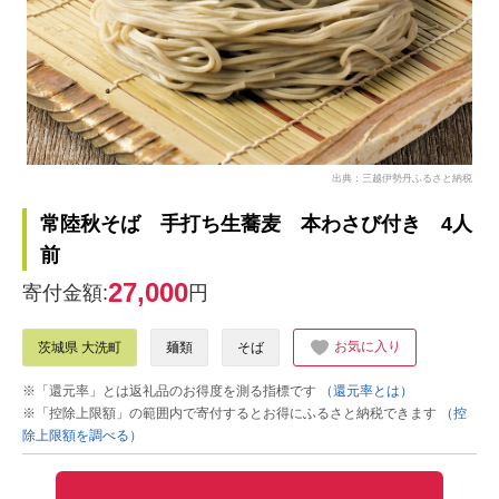
出典：三越伊勢丹ふるさと納税
常陸秋そば 手打ち生蕎麦 本わさび付き 4人
前
27,000
寄付金額:
円
お気に入り
茨城県 大洗町
麺類
そば
※「還元率」とは返礼品のお得度を測る指標です
（還元率とは）
※「控除上限額」の範囲内で寄付するとお得にふるさと納税できます
（控
除上限額を調べる）