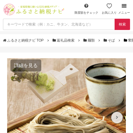
限度額をチェック
お気に入り
メニュー
検索
ふるさと納税ナビ TOP
返礼品検索
麺類
そば
常
詳細を見る