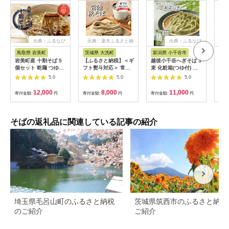
出典：ふるなび
出典：楽天ふるさと納
出典：ふるなび
出
税
鳥取県 岩美町
茨城県 大洗町
新潟県 小千谷市
長
岩美町産 十割そば 5
【ふるさと納税】＜ギ
越後小千谷へぎそば 3
【ふ
個セット 乾麺 つゆな
フト熨斗対応＞ 常陸
束 化粧箱(つゆ付) 布
駒ヶ
し｜鳥取 岩美 そば お
秋そば 手打ち 生蕎麦
海苔 たかの
十割
5.0
5.0
5.0
そば【53021】
2人前 国産 生 そば 蕎
ット
麦 ギフト 寿多庵
ば 
12,000
8,000
11,000
寄付金額:
円
寄付金額:
円
寄付金額:
円
寄付
そばの返礼品に関連している記事の紹介
埼玉県毛呂山町のふるさと納税
茨城県筑西市のふるさと納税
のご紹介
ご紹介