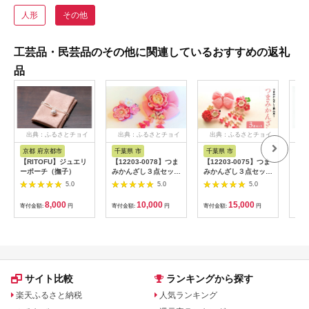
人形
その他
工芸品・民芸品のその他に関連しているおすすめの返礼
品
出典：ふるさとチョイ
出典：ふるさとチョイ
出典：ふるさとチョイ
出
ス
ス
ス
京都 府京都市
千葉県 市
千葉県 市
京
【RITOFU】ジュエリ
【12203-0078】つま
【12203-0075】つま
【西
ーポーチ（撫子）
みかんざし３点セット
みかんざし３点セット
援！
＜ピンク＞
＜パステルピンク＞
ール
5.0
5.0
5.0
8,000
10,000
15,000
寄付金額:
円
寄付金額:
円
寄付金額:
円
寄付
サイト比較
ランキングから探す
楽天ふるさと納税
人気ランキング