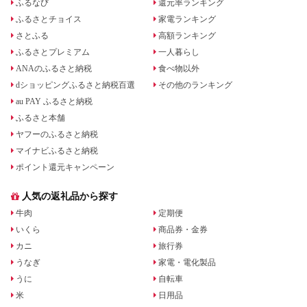
ふるなび
還元率ランキング
ふるさとチョイス
家電ランキング
さとふる
高額ランキング
ふるさとプレミアム
一人暮らし
ANAのふるさと納税
食べ物以外
dショッピングふるさと納税百選
その他のランキング
au PAY ふるさと納税
ふるさと本舗
ヤフーのふるさと納税
マイナビふるさと納税
ポイント還元キャンペーン
人気の返礼品から探す
牛肉
定期便
いくら
商品券・金券
カニ
旅行券
うなぎ
家電・電化製品
うに
自転車
米
日用品