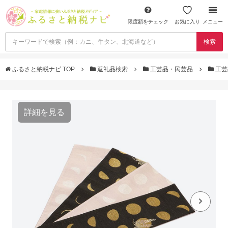
限度額をチェック
お気に入り
メニュー
検索
ふるさと納税ナビ TOP
返礼品検索
工芸品・民芸品
工芸
詳細を見る