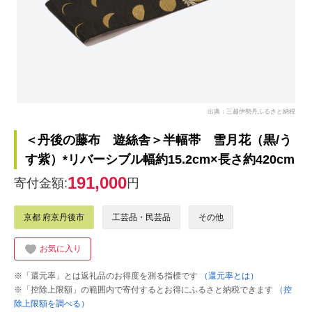
出典：三越伊勢丹ふるさと納税
＜丹後の藤布 遊絲舎＞半幅帯 雪月花（黒/う
す紫）*リバーシブル幅約15.2cm×長さ約420cm
191,000
寄付金額:
円
京都 府京丹後市
工芸品・民芸品
その他
お気に入り
※「還元率」とは返礼品のお得度を測る指標です
（還元率とは）
※「控除上限額」の範囲内で寄付するとお得にふるさと納税できます
（控
除上限額を調べる）