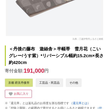
出典：三越伊勢丹ふるさと納税
＜丹後の藤布 遊絲舎＞半幅帯 雪月花（こい
グレー/うす紫）*リバーシブル幅約15.2cm×長さ
約420cm
191,000
寄付金額:
円
京都 府京丹後市
工芸品・民芸品
その他
お気に入り
※「還元率」とは返礼品のお得度を測る指標です
（還元率とは）
※「控除上限額」の範囲内で寄付するとお得にふるさと納税できます
（控