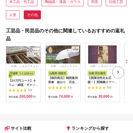
木工品・竹工品
陶磁器・漆器・ガラス
和装
伝統工芸
人形
その他
工芸品・民芸品のその他に関連しているおすすめの返礼
品
出典：ふるさとチョイ
出典：ふるさとチョイ
出典：ふるさとチョイ
出
ス
ス
ス
茨城県 つくばみらい
山梨県 都留市
京都 府京都市
京
市
【槙田商店】晴雨兼用
【西陣活性化を応
【4
【20万円コース】キ
長傘 絵おり 百合
援！】西陣織スマート
援プ
リム・絨毯・ギャッ
ベージュ 傘 かさ 雨具
フォンケース（風神雷
賀県
5.0
5.0
ベ 豊富なカタログか
5.0
高級 晴雨 兼用 UV 日
神）
げ着
ら自由に選べる！【各
焼け ギフト ファッシ
200,000
74,000
30,000
限定1点 】 キリム 絨
寄付金額:
円
寄付金額:
円
寄付金額:
円
寄付
ョン 日傘 プレゼント
毯 ギャッベ ラグ 手織
化粧箱 老舗
り 最高級 天然 玄関
じゅうたん
サイト比較
ランキングから探す