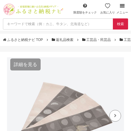
限度額をチェック
お気に入り
メニュー
検索
ふるさと納税ナビ TOP
返礼品検索
工芸品・民芸品
工芸
詳細を見る