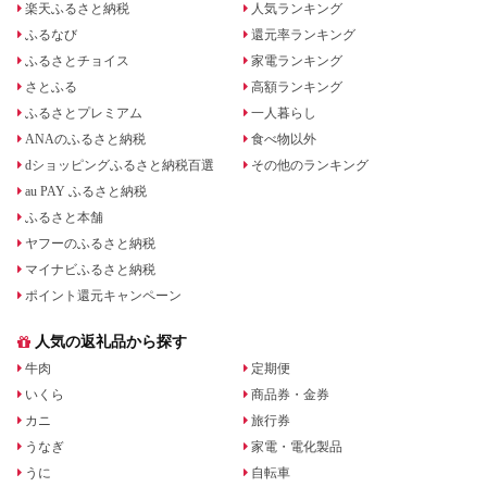
楽天ふるさと納税
人気ランキング
ふるなび
還元率ランキング
ふるさとチョイス
家電ランキング
さとふる
高額ランキング
ふるさとプレミアム
一人暮らし
ANAのふるさと納税
食べ物以外
dショッピングふるさと納税百選
その他のランキング
au PAY ふるさと納税
ふるさと本舗
ヤフーのふるさと納税
マイナビふるさと納税
ポイント還元キャンペーン
人気の返礼品から探す
牛肉
定期便
いくら
商品券・金券
カニ
旅行券
うなぎ
家電・電化製品
うに
自転車