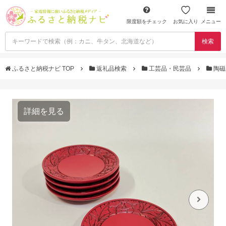
限度額をチェック
お気に入り
メニュー
検索
ふるさと納税ナビ TOP
返礼品検索
工芸品・民芸品
陶磁
詳細を見る