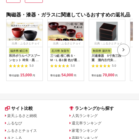
陶磁器・漆器・ガラスに関連しているおすすめの返礼品
出典：ふるさとチョイ
出典：ふるさとチョイ
出典：ふるさとチョイ
出
ス
ス
ス
福井県 鯖江市
石川県 加賀市
秋田県 湯沢市
大
和洋ボウルペアスプー
三つ組 桜〇椀 S・
川連漆器 5寸角三段
くに
ンセット 吟朱・黒 食
M・L 各1個 色が選べ
重 溜内古代朱
きな
洗機対応・レンジ対応
る お椀 セット 〇椀
[I5301]
（大
5.0
5.0
5.0
[B-08407]
汁椀 飯椀 椀 器 贈答
贈り物 ギフト 山中木
15,000
54,000
70,000
寄付金額:
円
寄付金額:
円
寄付金額:
円
寄付
製漆器 伝統工芸 工芸
品 国産 日本製 F6P-
1671
サイト比較
ランキングから探す
楽天ふるさと納税
人気ランキング
ふるなび
還元率ランキング
ふるさとチョイス
家電ランキング
さとふる
高額ランキング