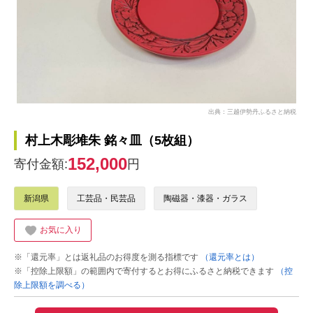
出典：三越伊勢丹ふるさと納税
村上木彫堆朱 銘々皿（5枚組）
152,000
寄付金額:
円
新潟県
工芸品・民芸品
陶磁器・漆器・ガラス
お気に入り
※「還元率」とは返礼品のお得度を測る指標です
（還元率とは）
※「控除上限額」の範囲内で寄付するとお得にふるさと納税できます
（控
除上限額を調べる）