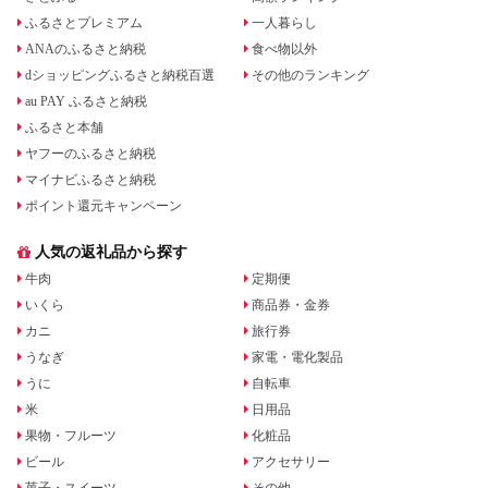
ふるさとプレミアム
一人暮らし
ANAのふるさと納税
食べ物以外
dショッピングふるさと納税百選
その他のランキング
au PAY ふるさと納税
ふるさと本舗
ヤフーのふるさと納税
マイナビふるさと納税
ポイント還元キャンペーン
人気の返礼品から探す
牛肉
定期便
いくら
商品券・金券
カニ
旅行券
うなぎ
家電・電化製品
うに
自転車
米
日用品
果物・フルーツ
化粧品
ビール
アクセサリー
菓子・スイーツ
その他