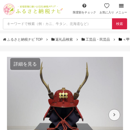
限度額をチェック
お気に入り
メニュー
検索
ふるさと納税ナビ TOP
返礼品検索
工芸品・民芸品
＜甲
詳細を見る