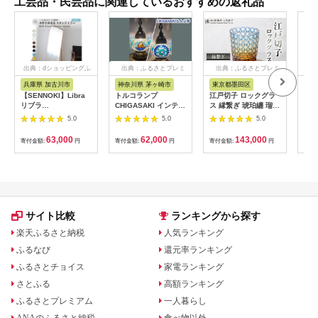
工芸品・民芸品に関連しているおすすめの返礼品
出典：dショッピングふ
出典：ふるさとプレミ
出典：ふるさとプレミ
るさと納税
アム
アム
兵庫県 加古川市
神奈川県 茅ヶ崎市
東京都墨田区
静
【SENNOKI】Libra
トルコランプ
江戸切子 ロックグラ
知育
リブラ
CHIGASAKI インテリ
ス 縁繋ぎ 琥珀纏 瑠璃
もち
W60×D2.5×H153cm
ア テーブルランプ 明
玻璃匠山田硝子 切子
ホワ
5.0
5.0
5.0
木枠全身インテリアス
かり おしゃれ 置物 烏
グラス 工芸品 伝統工
65
タンドミラー(10色)
帽子岩デザイン さわ
芸 酒器 民芸品 クリス
もち
63,000
62,000
143,000
寄付金額:
円
寄付金額:
円
寄付金額:
円
寄付
【2406M05008-13】
やか 青 ブルー 店舗
タルガラス 【 墨田
ス 
お店 寝室 リビング 玄
区 】
クス
関 エキゾチック
さと
サイト比較
ランキングから探す
楽天ふるさと納税
人気ランキング
ふるなび
還元率ランキング
ふるさとチョイス
家電ランキング
さとふる
高額ランキング
ふるさとプレミアム
一人暮らし