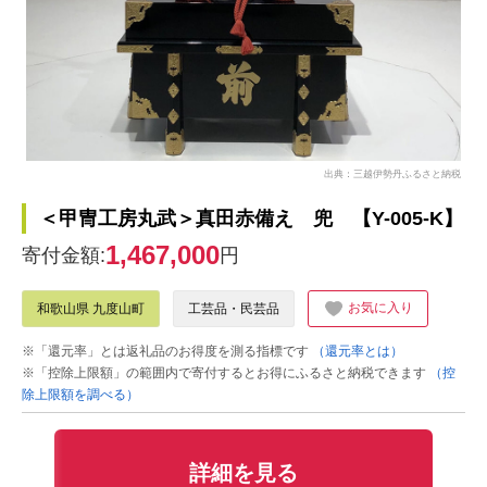
出典：三越伊勢丹ふるさと納税
＜甲冑工房丸武＞真田赤備え 兜 【Y-005-K】
1,467,000
寄付金額:
円
お気に入り
和歌山県 九度山町
工芸品・民芸品
※「還元率」とは返礼品のお得度を測る指標です
（還元率とは）
※「控除上限額」の範囲内で寄付するとお得にふるさと納税できます
（控
除上限額を調べる）
詳細を見る