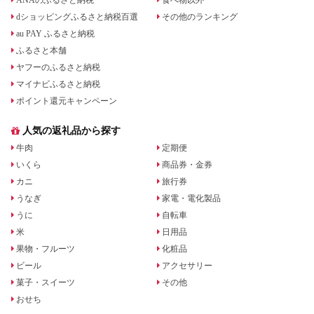
ANAのふるさと納税
食べ物以外
dショッピングふるさと納税百選
その他のランキング
au PAY ふるさと納税
ふるさと本舗
ヤフーのふるさと納税
マイナビふるさと納税
ポイント還元キャンペーン
人気の返礼品から探す
牛肉
定期便
いくら
商品券・金券
カニ
旅行券
うなぎ
家電・電化製品
うに
自転車
米
日用品
果物・フルーツ
化粧品
ビール
アクセサリー
菓子・スイーツ
その他
おせち