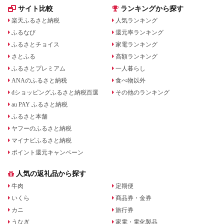
サイト比較
ランキングから探す
楽天ふるさと納税
人気ランキング
ふるなび
還元率ランキング
ふるさとチョイス
家電ランキング
さとふる
高額ランキング
ふるさとプレミアム
一人暮らし
ANAのふるさと納税
食べ物以外
dショッピングふるさと納税百選
その他のランキング
au PAY ふるさと納税
ふるさと本舗
ヤフーのふるさと納税
マイナビふるさと納税
ポイント還元キャンペーン
人気の返礼品から探す
牛肉
定期便
いくら
商品券・金券
カニ
旅行券
うなぎ
家電・電化製品