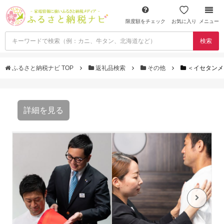
限度額をチェック
お気に入り
メニュー
検索
ふるさと納税ナビ TOP
返礼品検索
その他
＜イセタンメ
詳細を見る