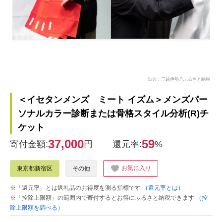
出典：三越伊勢丹ふるさと納税
＜イセタンメンズ ミート イズム＞メンズパー
ソナルカラー診断または骨格スタイル分析(R)チ
ケット
37,000
59
寄付金額:
円
還元率:
%
お気に入り
東京都新宿区
その他
※「還元率」とは返礼品のお得度を測る指標です
（還元率とは）
※「控除上限額」の範囲内で寄付するとお得にふるさと納税できます
（控
除上限額を調べる）