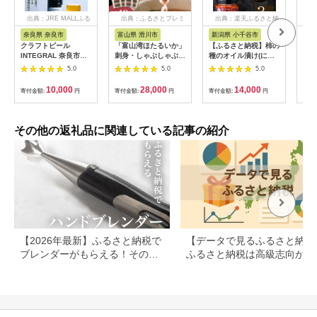
出典：JRE MALLふる
出典：ふるさとプレミ
出典：楽天ふるさと納
出
さと納税
アム
税
奈良県 奈良市
富山県 滑川市
新潟県 小千谷市
静
クラフトビール
「富山湾ほたるいか」
【ふるさと納税】柿の
エコ
INTEGRAL 奈良市の
刺身・しゃぶしゃぶ用
種のオイル漬け(にん
レミ
醸造所が手掛けるセゾ
ポン酢付 [A-001012]
にくラー油) 3個セッ
ーパ
5.0
5.0
5.0
ンスタイルのボトルビ
/ ほたるいか いか ホ
ト TVで紹介 やみつき
持ち
ール 750ml クラフト
タルイカ イカ 沖漬け
ザクザク パリパリ食
123
10,000
28,000
14,000
寄付金額:
円
寄付金額:
円
寄付金額:
円
寄付
ビール セゾン シャン
川村水産 ホタルイカ
感 阿部幸製菓 | 柿の
パン ボトル マイルド
蛍烏賊 朝どれ 朝獲れ
種 かきのたね おつま
フルーティ ホップ ド
おつまみ 珍味 海鮮 名
み 食べるラー油 ご飯
ライ 上品 苦み 酵母
産 旬 観光 ギフト 送
のお供 おかず お取り
その他の返礼品に関連している記事の紹介
発酵 柑橘 お酒 酒 ギ
料無料 お取り寄せグ
寄せ グルメ 【0002-
フト 贈答用 奈良醸造
ルメ 北陸 富山 冷凍
0035-02】
奈良県 奈良市 I-178
ほたるいか
【2026年最新】ふるさと納税で
【データで見るふるさと納税
ブレンダーがもらえる！その他
ふるさと納税は高級志向から
のキッチン家電も
約志向へシフト