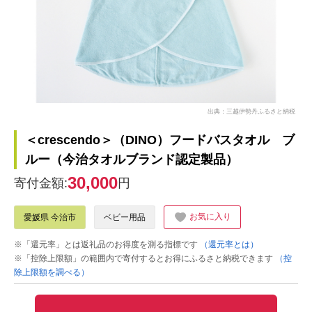
出典：三越伊勢丹ふるさと納税
＜crescendo＞（DINO）フードバスタオル ブ
ルー（今治タオルブランド認定製品）
30,000
寄付金額:
円
お気に入り
愛媛県 今治市
ベビー用品
※「還元率」とは返礼品のお得度を測る指標です
（還元率とは）
※「控除上限額」の範囲内で寄付するとお得にふるさと納税できます
（控
除上限額を調べる）