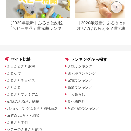
【2026年最新】ふるさと納税
【2026年最新】ふるさと納
「ベビー用品」還元率ランキン
オムツはもらえる？還元率・
グ
量・定期便を徹底比較
サイト比較
ランキングから探す
楽天ふるさと納税
人気ランキング
ふるなび
還元率ランキング
ふるさとチョイス
家電ランキング
さとふる
高額ランキング
ふるさとプレミアム
一人暮らし
ANAのふるさと納税
食べ物以外
dショッピングふるさと納税百選
その他のランキング
au PAY ふるさと納税
ふるさと本舗
ヤフーのふるさと納税