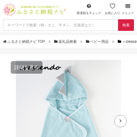
限度額をチェック
お気に入り
メニュー
検索
ふるさと納税ナビ TOP
返礼品検索
ベビー用品
＜cre
詳細を見る