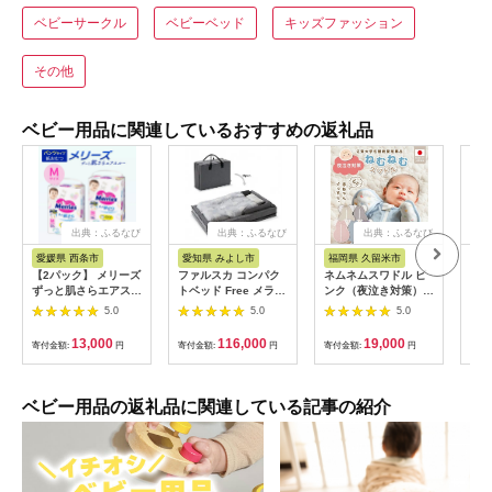
ベビーサークル
ベビーベッド
キッズファッション
その他
ベビー用品に関連しているおすすめの返礼品
出典：ふるなび
出典：ふるなび
出典：ふるなび
愛媛県 西条市
愛知県 みよし市
福岡県 久留米市
福
【2パック】 メリーズ
ファルスカ コンパク
ネムネムスワドル ピ
ガー
ずっと肌さらエアスル
トベッド Free メラン
ンク（夜泣き対策）_
ゼ 
ー 【パンツタイ
ジグレー
スワドル 新生児 日本
レヨ
5.0
5.0
5.0
プ】 Mサイズ（52枚
【1667002】
製 手が出せる おくる
ガー
入り）×2パック ｜オ
み モロー反射 スワド
保温
13,000
116,000
19,000
寄付金額:
円
寄付金額:
円
寄付金額:
円
寄付
ムツ 紙おむつ ベビー
リング 0ヶ月 1ヶ月 2
お腹
用品
ヶ月 3ヶ月 赤ちゃん
口 
寝つき よく寝る 負担
赤ち
軽減 背中スイッチ 夜
ア 
ベビー用品の返礼品に関連している記事の紹介
泣き対策 ねむねむス
米市
ワドル ベビー用品
取り
〔Sd012-P〕
〔S