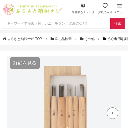
限度額をチェック
お気に入り
メニュー
検索
ふるさと納税ナビ TOP
返礼品検索
その他
初心者用彫刻
詳細を見る