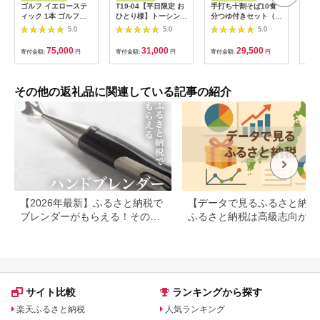
ゴルフ イエローステ
T19-04【平日限定 お
手打ち十割そば10食
国産
ィック 1本 ゴルフ練
ひとり様】トーシング
分つゆ付きセット（生
♂７
習 器具 ゴルフ練習器
ループゴルフ場プレー
そば）
任せ
5.0
5.0
5.0
具 スイング スイング
券
練習器具 スイング練
75,000
31,000
29,500
寄付金額:
円
寄付金額:
円
寄付金額:
円
寄付
習 素振り 棒 しなり
シャフト しなり練習
ゴルフ用品 ゴルフ用
具 トレーニング スト
その他の返礼品に関連している記事の紹介
レッチ 体幹 練習 練習
器具 兵庫 兵庫県 姫路
姫路市
【2026年最新】ふるさと納税で
【データで見るふるさと納税
ブレンダーがもらえる！その他
ふるさと納税は高級志向から
のキッチン家電も
約志向へシフト
サイト比較
ランキングから探す
楽天ふるさと納税
人気ランキング