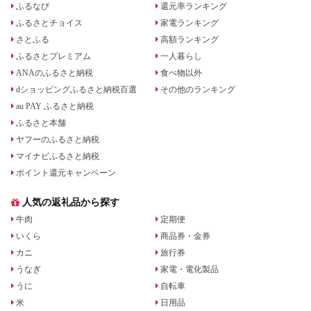
ふるなび
還元率ランキング
ふるさとチョイス
家電ランキング
さとふる
高額ランキング
ふるさとプレミアム
一人暮らし
ANAのふるさと納税
食べ物以外
dショッピングふるさと納税百選
その他のランキング
au PAY ふるさと納税
ふるさと本舗
ヤフーのふるさと納税
マイナビふるさと納税
ポイント還元キャンペーン
人気の返礼品から探す
牛肉
定期便
いくら
商品券・金券
カニ
旅行券
うなぎ
家電・電化製品
うに
自転車
米
日用品