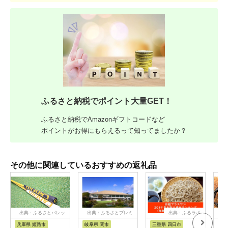
ふるさと納税でポイント大量GET！
ふるさと納税でAmazonギフトコードなど
ポイントがお得にもらえるって知ってましたか？
その他に関連しているおすすめの返礼品
出典：ふるさとパレッ
出典：ふるさとプレミ
出典：ふるラボ
出
ト
アム
兵庫県 姫路市
岐阜県 関市
三重県 四日市
香