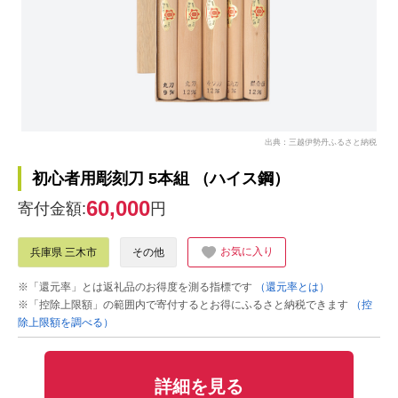
出典：三越伊勢丹ふるさと納税
初心者用彫刻刀 5本組 （ハイス鋼）
60,000
寄付金額:
円
お気に入り
兵庫県 三木市
その他
※「還元率」とは返礼品のお得度を測る指標です
（還元率とは）
※「控除上限額」の範囲内で寄付するとお得にふるさと納税できます
（控
除上限額を調べる）
詳細を見る