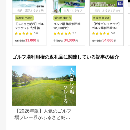
出典：楽天ふるさと納
出典：ふるなび
出典：ふるさとチョイ
税
ス
福岡県 小郡市
愛知県 瀬戸市
茨城県 坂東市
【ふるさと納税】ゴル
ゴルフ場 施設利用券
【坂東ゴルフクラブ】
フチケット 九州 福岡
12,000円分
ゴルフ場利用券15000
小郡カンツリー倶楽部
[BBEC002]ゴルフ倶
円分（寄付金額の3割
5.0
5.0
5.0
ギフト券 9枚 9000円
楽部大樹 瀬戸店
相当額分） ／ ゴルフ
33,000
34,000
54,000
ゴルフ チケット 商品
プレー 都心から1時間
寄付金額:
円
寄付金額:
円
寄付金額:
円
券 ゴルフ券 スポーツ
利用券 ゴルフ場 チケ
ラウンド 券 福岡県 小
ット 茨城 ゴルフ 予約
郡市
体験 アクセス抜群 好
ゴルフ場利用権の返礼品に関連している記事の紹介
立地 ゴルフラウンド
アウトドア スポーツ
レジャー 茨城県
No.156
【2026年版】人気のゴルフ
場プレー券がふるさと納税
でもらえる！