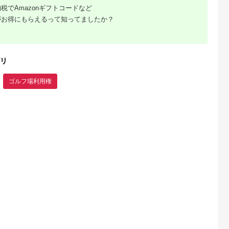
税でAmazonギフトコードなど
がお得にもらえるって知ってましたか？
るさとチョイ
出典：ふるなび
出典：ふるなび
出典：ふるな
ス
留市
新潟県 新発田市
新潟県 新発田市
山梨県 都留市
0円分＞都ゴ
ゴルフ 利用券
ゴルフ 利用券 3,000
【3,000円分】山梨
部 ゴルフ場
120,000円分 ゴルフ
円分 ゴルフ場 ゴルフ
都留市内 ゴルフ場
ー補助利用券
場 ゴルフ ゴルフ ゴル
ゴルフ ゴルフゴルフ
通利用券｜ ゴルフ
5.0
5.0
5.0
5.0
リ
都留市 都留
フ ゴルフ ゴルフ
ゴルフ A02
用券
0,000
400,000
10,000
10,000
ルフ場 予約
A02_40
円
寄付金額:
円
寄付金額:
円
寄付金額:
円
待券 利用券
ゴルフ場利用権
補助券 プレ