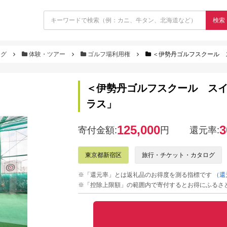
検索
ログ
体験・ツアー
ゴルフ場利用権
＜伊勢丹ゴルフスクール 
＜伊勢丹ゴルフスクール ス
ラス」
125,000
3
寄付金額:
円
還元率:
東京都新宿区
旅行・チケット・カタログ
※「還元率」とは返礼品のお得度を測る指標です
（還
※「控除上限額」の範囲内で寄付するとお得にふるさ