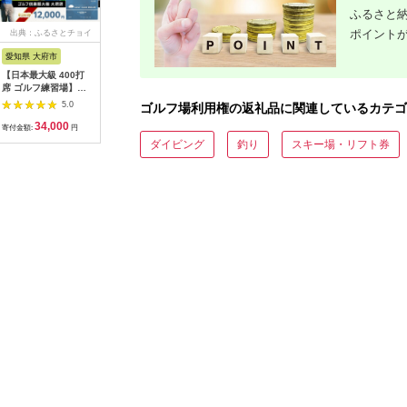
ふるさと納
ポイント
出典：ふるさとチョイ
出典：ふるなび
出典：ふるなび
出典：ふ
ス
愛知県 大府市
福岡県 広川町
岐阜県 御嵩町
山梨県 都
【日本最大級 400打
久留米カントリークラ
こぶしゴルフ倶楽部
＜15,00
席 ゴルフ練習場】ゴ
ブ9,000円分利用券 /
9,000円分
ルフ倶楽
ルフ倶楽部大樹 大府
ゴルフ[AFAD007]
[AVAO003]ゴルフ場
優待プレ
5.0
5.0
5.0
ゴルフ場利用権の返礼品に関連しているカテゴ
店 施設利用券
｜山梨県 
34,000
30,000
30,000
5
【12,000円分】
ゴルフ ゴ
寄付金額:
円
寄付金額:
円
寄付金額:
円
寄付金額:
プレー 優
ダイビング
釣り
スキー場・リフト券
チケット 
ー券