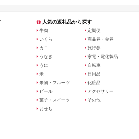
す
人気の返礼品から探す
牛肉
定期便
いくら
商品券・金券
カニ
旅行券
うなぎ
家電・電化製品
うに
自転車
米
日用品
果物・フルーツ
化粧品
ビール
アクセサリー
菓子・スイーツ
その他
おせち