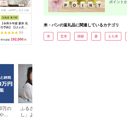
ポイント
出典：auPAYふるさと納
出典：auPAYふるさと納
出典：auPAYふるさと納
出典：JR
税
税
税
北海道 東川町
鳥取県 日吉津村
茨城県 行方市
新潟県 村
【令和８年産 新米 先
【6回定期便】GABA
満月もち米「杵つきの
いろいろ
米・パンの返礼品に関連しているカテゴリ
行予約】【12ヵ月定
玄米もち麦ごはん4種
し餅」 2kg×2枚｜も
ご飯3種類
期便】東川米ゆめぴり
セット（12パック）
ち のし餅 お餅 もち米
ヒカリ・
5.0
5.0
5.0
か「白米」
【玄米 GABA玄米
満月 杵つき 菓子処坂
んまい・
米
玄米
雑穀
麦
もち米
192,000
88,000
32,000
1
5kg（2026年10月中
GABAライス もち麦
本 茨城県 行方市(K-
よばぁち
寄付金額:
円
寄付金額:
円
寄付金額:
円
寄付金額:
旬より発送予定）
ごはん ライス 麦 大麦
10-2)
ポン菓子
雑穀 お米 こめセット
1039017
6回 定期便 備蓄 非常
食 スーパー食材 鳥取
県 日吉津村】
0万の
ふるさと納税「一人暮ら
楽天ふるさと納税
や子
し」よかったもの特集。お
り」返礼品特集！
すすめ返礼品を紹介
キングも紹介