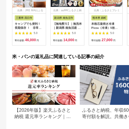
出典：JRE MALLふる
出典：auPAYふるさと納
出典：ふるさとプレミ
さと納税
税
アム
三重県 四日市
新潟県 南魚沼市
熊本県 錦町
キャンプでも便利！
【無地熨斗】｜無洗米
本格石釜焼き冷凍
長期保存 ！ 非常時
｜新潟県 南魚沼産 コ
Pizza（冷凍）5枚セ
持出米24缶 わかめ
シヒカリ お米 2kg×2
ット【配送不可：離
5.0
5.0
5.0
ごはん（製造日から８
袋 計4kg（お米の美
島】 惣菜パン
46,000
14,000
27,000
年） ［災害 災害時
味しい炊き方ガイド付
寄付金額:
円
寄付金額:
円
寄付金額:
円
米 防災 備蓄 備蓄
き）
米 非常 非常時 非
常米 非常食 米 ご
米・パンの返礼品に関連している記事の紹介
はん ご飯 わかめ
一人暮らし お湯 お
湯だけ 水 水だけ
賞味期限 保存米 保
存食］
【2026年版】楽天ふるさと
ふるさと納税、年収60
納税 還元率ランキング｜高
寄付額を解説。共働き
還元率返礼品をジャンル別
どもがいる場合も