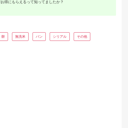
がお得にもらえるって知ってましたか？
E MALLふる
出典：ふるさとプレミ
出典：JALふるさと納税
出典：JRE MALLふ
さと納税
アム
さと納
富山県 立山町
北海道 上富良野町
高知県 四万十町
試せるパック
富山県ブランド米 富
強力粉 はるゆたか
【令和7年産米】【初
9個（コシ
富富 無洗米 5kg ふふ
20kg 自社農園産小麦
回11月配送】 四万十
くろまい＆げ
ふ ブランド米 国産 米
業務用袋 業務用 国産
育ちの美味しい”にこ
5.0
5.0
5.0
5.0
新之助）＆み
お米 日本米 ギフト 贈
強力小麦粉 小麦粉 食
まる”定期便 (3kg×6
餅
無洗米
パン
シリアル
その他
4,000
15,000
34,000
72,000
ゃんの手作り
り物 備蓄 防災 食品
品 北海道 上富良野町
回) 高知のにこまるは
円
寄付金額:
円
寄付金額:
円
寄付金額:
円
セット
陽咲玲 はるざれ F6T-
四万十の仁井田米 新
1009
米 新米予約 新米 米
こめ コメ 農家 こだ
り お米 おこめ ブラ
ド米 ／Sbmu-E10
「訳あ
人気ラン