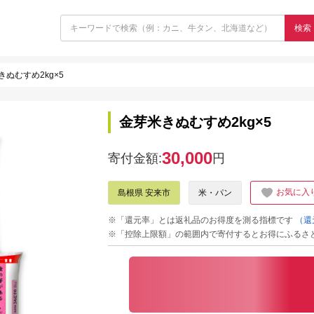
検索
きぬむすめ2kg×5
金芽米きぬむすめ2kg×5
30,000
寄付金額:
円
お気に入
島根県 安来市
米・パン
※「還元率」とは返礼品のお得度を測る指標です
（還
※「控除上限額」の範囲内で寄付するとお得にふるさ