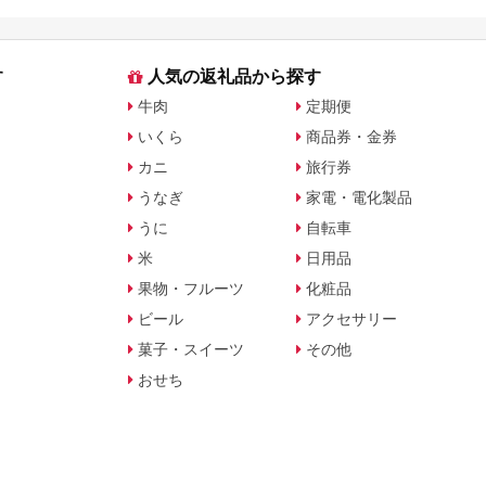
す
人気の返礼品から探す
牛肉
定期便
いくら
商品券・金券
カニ
旅行券
うなぎ
家電・電化製品
うに
自転車
米
日用品
果物・フルーツ
化粧品
ビール
アクセサリー
菓子・スイーツ
その他
おせち