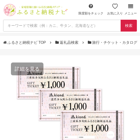
限度額をチェック
お気に入り
メニュー
検索
ふるさと納税ナビ TOP
返礼品検索
旅行・チケット・カタログ
詳細を見る