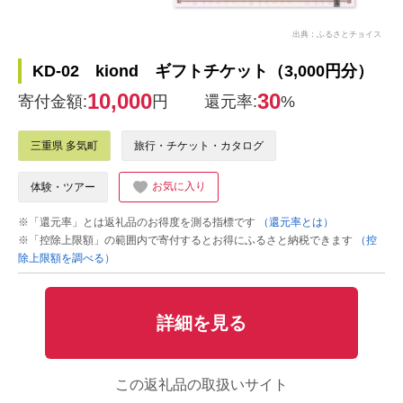
出典：ふるさとチョイス
KD-02 kiond ギフトチケット（3,000円分）
10,000
30
寄付金額:
円
還元率:
%
三重県 多気町
旅行・チケット・カタログ
お気に入り
体験・ツアー
※「還元率」とは返礼品のお得度を測る指標です
（還元率とは）
※「控除上限額」の範囲内で寄付するとお得にふるさと納税できます
（控
除上限額を調べる）
詳細を見る
この返礼品の取扱いサイト