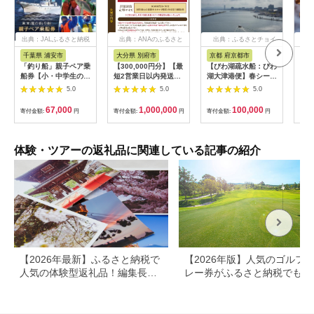
出典：JALふるさと納税
出典：ANAのふるさと
出典：ふるさとチョイ
出
納税
ス
千葉県 浦安市
大分県 別府市
京都 府京都市
新
「釣り船」親子ペア乗
【300,000円分】【最
【びわ湖疏水船：びわ
ヤマ
船券【小・中学生のお
短2営業日以内発送】
湖大津港便】春シーズ
アお
子様】
別府市内の旅館やホテ
ン先行予約権（２名様
で2
5.0
5.0
5.0
ルで使用できる宿泊補
分の乗船予約の権利）
の小
助券 楽しい旅の思い
「山
67,000
1,000,000
100,000
寄付金額:
円
寄付金額:
円
寄付金額:
円
寄付
出を！ 宿泊券 大分県
アチ
別府市 3000円 15000
烹 
円 3万円 9万円 15万
円 30万円 ホテル 旅
体験・ツアーの返礼品に関連している記事の紹介
館 温泉 旅行 観光 ト
ラベル 宿泊補助券 チ
ケット クーポン 宿泊
お泊り 別府温泉 別府
観光 地獄めぐり 旅 お
すすめ 人気 体験型 節
約_B030-007
【2026年最新】ふるさと納税で
【2026年版】人気のゴルフ
人気の体験型返礼品！編集長お
レー券がふるさと納税でもら
すすめ16選
る！