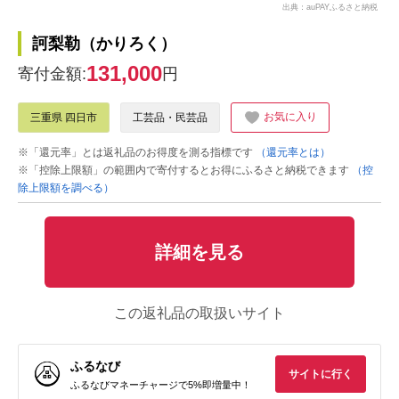
出典：auPAYふるさと納税
訶梨勒（かりろく）
131,000
寄付金額:
円
お気に入り
三重県 四日市
工芸品・民芸品
※「還元率」とは返礼品のお得度を測る指標です
（還元率とは）
※「控除上限額」の範囲内で寄付するとお得にふるさと納税できます
（控
除上限額を調べる）
詳細を見る
この返礼品の取扱いサイト
ふるなび
サイトに行く
ふるなびマネーチャージで5%即増量中！