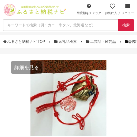
限度額をチェック
お気に入り
メニュー
検索
ふるさと納税ナビ TOP
返礼品検索
工芸品・民芸品
訶梨
詳細を見る