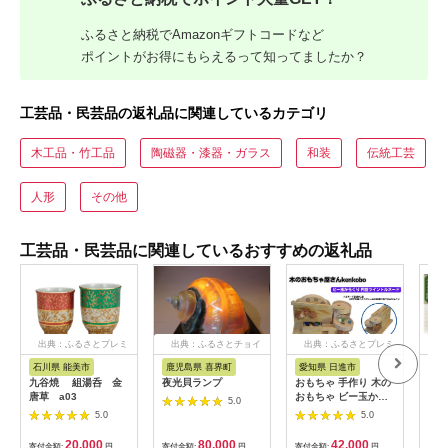
ふるさと納税でAmazonギフトコードなど
ポイントがお得にもらえるって知ってましたか？
工芸品・民芸品の返礼品に関連しているカテゴリ
木工品・竹工品
陶磁器・漆器・ガラス
和装
伝統工芸
人形
その他
工芸品・民芸品に関連しているおすすめの返礼品
出典：ふるさとプレミ
出典：ふるさとチョイ
出典：ふるさとプレミ
出典
アム
ス
アム
石川県 能美市
鹿児島県 喜界町
愛知県 日進市
山
九谷焼 組湯呑 金
夜光貝ランプ
おもちゃ 手作り 木の
スト
唐草 a03
おもちゃ ビー玉から
ぼ玉
5.0
くり 円盤ツイントル
ラッ
5.0
5.0
ネード からくり 玩具
[10
赤ちゃん 子供 雑貨
20,000
80,000
42,000
寄付金額:
円
寄付金額:
円
寄付金額:
円
寄付