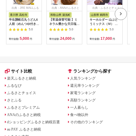
出典：JRE MALLふる
出典：ANAのふるさと
出典：ふるさとチョイ
出
さと納税
納税
ス
香川県 高松市
和歌山県 湯浅町
山形県 鶴岡市
佐
半生讃岐石丸うどん6
【常温保管可能 】ミ
キーホルダー 山ぶど
【伊
人前（めんつゆ付き）
ネラル豊かな天日塩だ
うミックス（Ｍ） 山
ース
麺300g×2袋
けで漬けた無添加梅干
形県鶴岡市 アトリエ
5.0
5.0
5.0
し2kg 梅ボーイズ｜
かおる | 山葡萄 雑貨
南高梅
キーホルダー ギフト
5,000
24,000
17,000
寄付金額:
円
寄付金額:
円
寄付金額:
円
寄付
B201_EP6024
贈り物 お取り寄せ 返
礼品
サイト比較
ランキングから探す
楽天ふるさと納税
人気ランキング
ふるなび
還元率ランキング
ふるさとチョイス
家電ランキング
さとふる
高額ランキング
ふるさとプレミアム
一人暮らし
ANAのふるさと納税
食べ物以外
dショッピングふるさと納税百選
その他のランキング
au PAY ふるさと納税