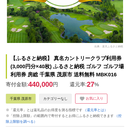
出典：楽天ふるさと納税
【ふるさと納税】 真名カントリークラブ利用券
(3,000円分×40枚) ふるさと納税 ゴルフ ゴルフ場
利用券 房総 千葉県 茂原市 送料無料 MBK016
440,000
27
寄付金額:
円
還元率:
%
お気に入り
千葉県 茂原市
カテゴリーなし
※「還元率」とは返礼品のお得度を測る指標です
（還元率とは）
※「控除上限額」の範囲内で寄付するとお得にふるさと納税できます
（控
除上限額を調べる）