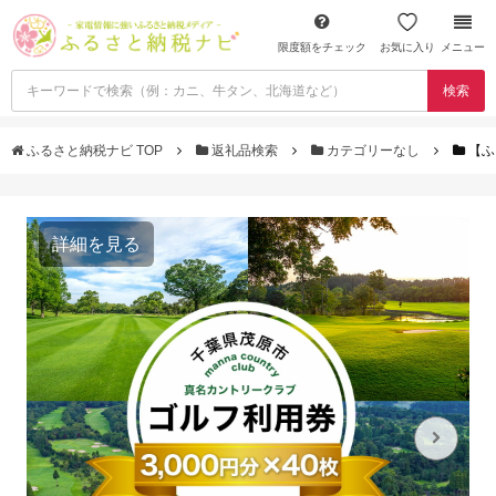
限度額をチェック
お気に入り
メニュー
検索
ふるさと納税ナビ TOP
返礼品検索
カテゴリーなし
【ふ
詳細を見る