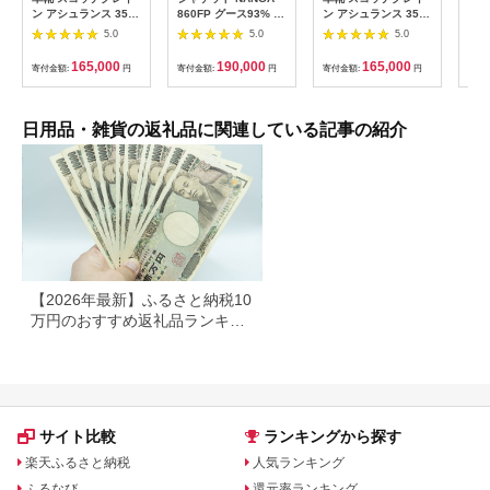
ン アシュランス 3525
860FP グース93% ジ
ン アシュランス 3524
オー
革靴 26.0cm
ャケット コヨーテM
革靴 24.0cm
A【
5.0
5.0
5.0
スー
ドス
165,000
190,000
165,000
寄付金額:
円
寄付金額:
円
寄付金額:
円
寄付
イド
券 
日用品・雑貨の返礼品に関連している記事の紹介
【2026年最新】ふるさと納税10
万円のおすすめ返礼品ランキン
グ｜食品・家電・日用品を厳選
サイト比較
ランキングから探す
楽天ふるさと納税
人気ランキング
ふるなび
還元率ランキング