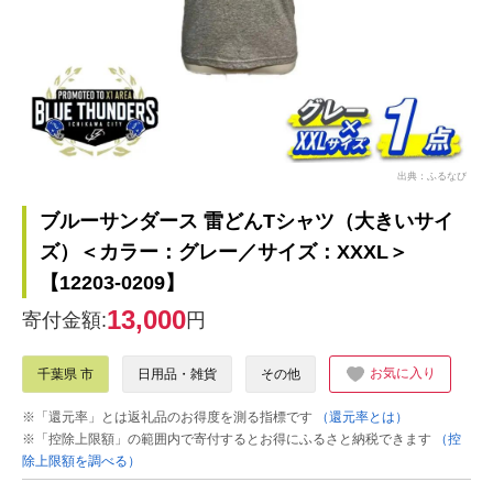
出典：ふるなび
ブルーサンダース 雷どんTシャツ（大きいサイ
ズ）＜カラー：グレー／サイズ：XXXL＞
【12203-0209】
13,000
寄付金額:
円
お気に入り
千葉県 市
日用品・雑貨
その他
※「還元率」とは返礼品のお得度を測る指標です
（還元率とは）
※「控除上限額」の範囲内で寄付するとお得にふるさと納税できます
（控
除上限額を調べる）