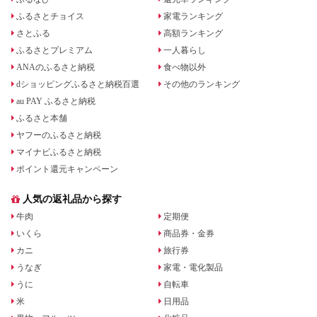
ふるさとチョイス
家電ランキング
さとふる
高額ランキング
ふるさとプレミアム
一人暮らし
ANAのふるさと納税
食べ物以外
dショッピングふるさと納税百選
その他のランキング
au PAY ふるさと納税
ふるさと本舗
ヤフーのふるさと納税
マイナビふるさと納税
ポイント還元キャンペーン
人気の返礼品から探す
牛肉
定期便
いくら
商品券・金券
カニ
旅行券
うなぎ
家電・電化製品
うに
自転車
米
日用品