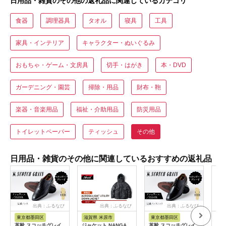
日用品・雑貨のその他の返礼品に関連しているカテゴリ
食器
調理器具
タオル
寝具
工具
家具・インテリア
キャラクター・ぬいぐるみ
おもちゃ・ゲーム・文房具
切手・はがき
本・DVD
ガーデニング・園芸
掃除・用品
財布・鞄
楽器・音楽用品
福祉・介助用品
防災用品
トイレットペーパー
ティッシュ
その他
日用品・雑貨のその他に関連しているおすすめの返礼品
出典：ふるなび
出典：ふるなび
出典：ふるなび
東京都墨田区
滋賀県 米原市
東京都墨田区
福
革靴 スコッチグレイ
ジャケット NANGA
革靴 スコッチグレイ
サル