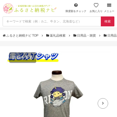
限度額をチェック
お気に入り
メニュー
検索
ふるさと納税ナビ TOP
返礼品検索
日用品・雑貨
日用品
詳細を見る