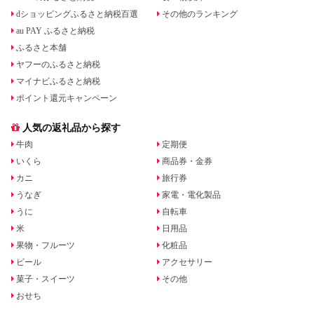
dショッピングふるさと納税百選
その他のランキング
au PAY ふるさと納税
ふるさと本舗
ヤフーのふるさと納税
マイナビふるさと納税
ポイント還元キャンペーン
人気の返礼品から探す
牛肉
定期便
いくら
商品券・金券
カニ
旅行券
うなぎ
家電・電化製品
うに
自転車
米
日用品
果物・フルーツ
化粧品
ビール
アクセサリー
菓子・スイーツ
その他
おせち