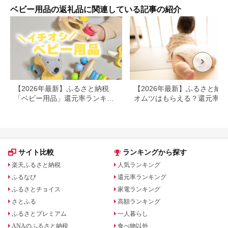
品 富士市 [sf012-030]
軽減
ベビー用品の返礼品に関連している記事の紹介
泣き
ワド
〔S
【2026年最新】ふるさと納税
【2026年最新】ふるさと納
「ベビー用品」還元率ランキン
オムツはもらえる？還元率・
グ
量・定期便を徹底比較
サイト比較
ランキングから探す
楽天ふるさと納税
人気ランキング
ふるなび
還元率ランキング
ふるさとチョイス
家電ランキング
さとふる
高額ランキング
ふるさとプレミアム
一人暮らし
ANAのふるさと納税
食べ物以外