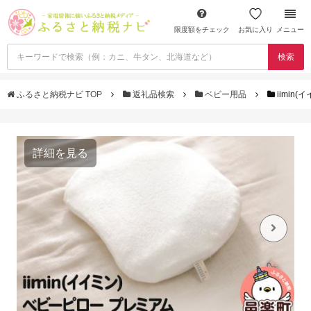
限度額をチェック
お気に入り
メニュー
検索
ふるさと納税ナビ TOP
返礼品検索
ベビー用品
iimi
詳細を見る