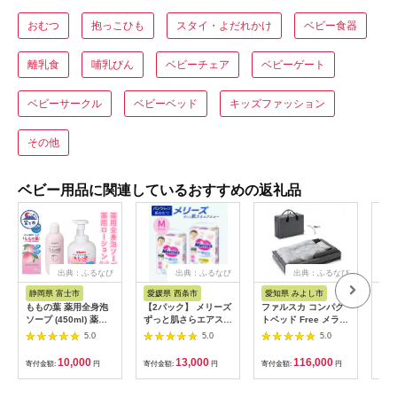
おむつ
抱っこひも
スタイ・よだれかけ
ベビー食器
離乳食
哺乳びん
ベビーチェア
ベビーゲート
ベビーサークル
ベビーベッド
キッズファッション
その他
ベビー用品に関連しているおすすめの返礼品
出典：ふるなび
出典：ふるなび
出典：ふるなび
静岡県 富士市
愛媛県 西条市
愛知県 みよし市
福
ももの葉 薬用全身泡
【2パック】 メリーズ
ファルスカ コンパク
ネム
ソープ (450ml) 薬用
ずっと肌さらエアスル
トベッド Free メラン
ンク
ローション (200ml)
ー 【パンツタイ
ジグレー
スワ
5.0
5.0
5.0
セット ピジョン ベビ
プ】 Mサイズ（52枚
【1667002】
製 
ースキンケア ベビー
入り）×2パック ｜オ
み 
10,000
13,000
116,000
寄付金額:
円
寄付金額:
円
寄付金額:
円
寄付
用品 赤ちゃん 無添加
ムツ 紙おむつ ベビー
リン
弱酸性 低刺激 赤ちゃ
用品
ヶ月
んから大人まで 日用
寝つ