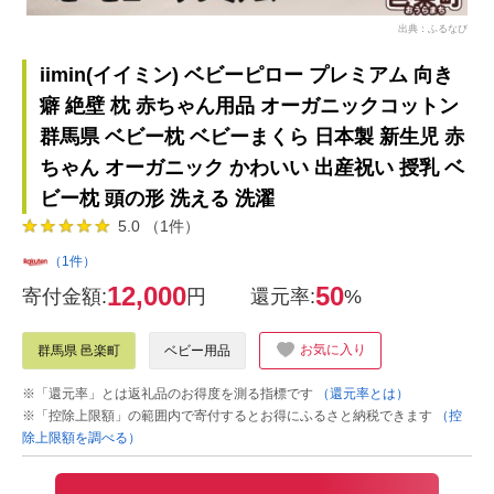
出典：ふるなび
iimin(イイミン) ベビーピロー プレミアム 向き
癖 絶壁 枕 赤ちゃん用品 オーガニックコットン
群馬県 ベビー枕 ベビーまくら 日本製 新生児 赤
ちゃん オーガニック かわいい 出産祝い 授乳 ベ
ビー枕 頭の形 洗える 洗濯
5.0 （1件）
（1件）
12,000
50
寄付金額:
円
還元率:
%
お気に入り
群馬県 邑楽町
ベビー用品
※「還元率」とは返礼品のお得度を測る指標です
（還元率とは）
※「控除上限額」の範囲内で寄付するとお得にふるさと納税できます
（控
除上限額を調べる）