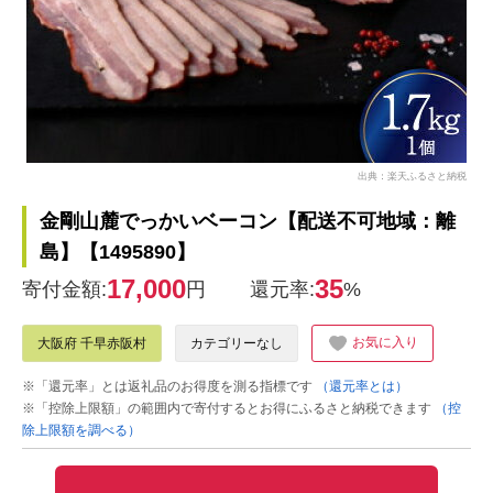
出典：楽天ふるさと納税
金剛山麓でっかいベーコン【配送不可地域：離
島】【1495890】
17,000
35
寄付金額:
円
還元率:
%
お気に入り
大阪府 千早赤阪村
カテゴリーなし
※「還元率」とは返礼品のお得度を測る指標です
（還元率とは）
※「控除上限額」の範囲内で寄付するとお得にふるさと納税できます
（控
除上限額を調べる）