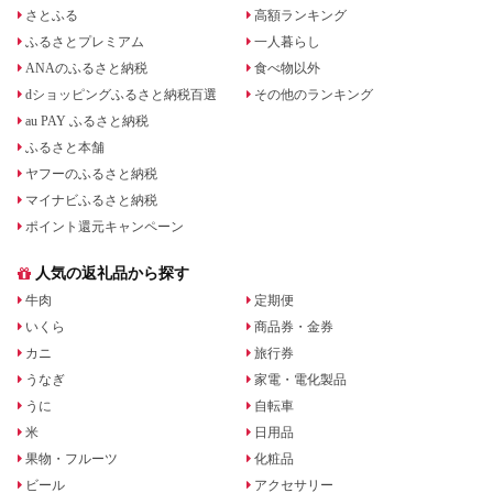
さとふる
高額ランキング
ふるさとプレミアム
一人暮らし
ANAのふるさと納税
食べ物以外
dショッピングふるさと納税百選
その他のランキング
au PAY ふるさと納税
ふるさと本舗
ヤフーのふるさと納税
マイナビふるさと納税
ポイント還元キャンペーン
人気の返礼品から探す
牛肉
定期便
いくら
商品券・金券
カニ
旅行券
うなぎ
家電・電化製品
うに
自転車
米
日用品
果物・フルーツ
化粧品
ビール
アクセサリー