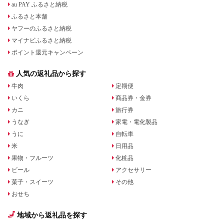
au PAY ふるさと納税
ふるさと本舗
ヤフーのふるさと納税
マイナビふるさと納税
ポイント還元キャンペーン
人気の返礼品から探す
牛肉
定期便
いくら
商品券・金券
カニ
旅行券
うなぎ
家電・電化製品
うに
自転車
米
日用品
果物・フルーツ
化粧品
ビール
アクセサリー
菓子・スイーツ
その他
おせち
地域から返礼品を探す