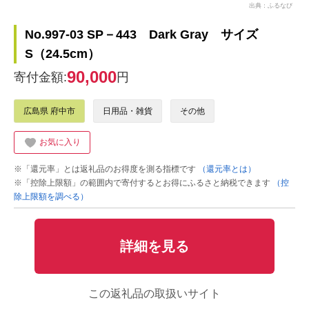
出典：ふるなび
No.997-03 SP－443 Dark Gray サイズ
S（24.5cm）
90,000
寄付金額:
円
広島県 府中市
日用品・雑貨
その他
お気に入り
※「還元率」とは返礼品のお得度を測る指標です
（還元率とは）
※「控除上限額」の範囲内で寄付するとお得にふるさと納税できます
（控
除上限額を調べる）
詳細を見る
この返礼品の取扱いサイト