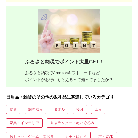
ふるさと納税でポイント大量GET！
ふるさと納税でAmazonギフトコードなど
ポイントがお得にもらえるって知ってましたか？
日用品・雑貨のその他の返礼品に関連しているカテゴリ
食器
調理器具
タオル
寝具
工具
家具・インテリア
キャラクター・ぬいぐるみ
おもちゃ・ゲーム・文房具
切手・はがき
本・DVD