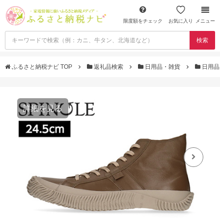
限度額をチェック
お気に入り
メニュー
検索
ふるさと納税ナビ TOP
返礼品検索
日用品・雑貨
日用品
詳細を見る