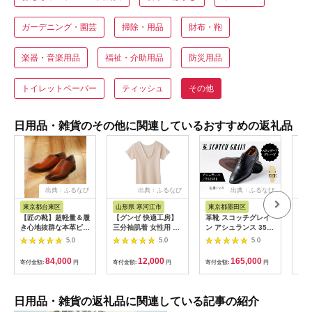
ガーデニング・園芸
掃除・用品
財布・鞄
楽器・音楽用品
福祉・介助用品
防災用品
トイレットペーパー
ティッシュ
その他
日用品・雑貨のその他に関連しているおすすめの返礼品
出典：ふるなび
出典：ふるなび
出典：ふるなび
東京都台東区
山形県 寒河江市
東京都墨田区
山
【匠の靴】超軽量＆履
【グンゼ 快適工房】
革靴 スコッチグレイ
ダウ
き心地抜群な本革ビジ
三分袖肌着 女性用 V
ン アシュランス 3525
ジャ
ネスシューズAF-
首 カームベージュ L
革靴 25.5cm
ルパ
5.0
5.0
5.0
02(サイズ：
サイズ（3枚セッ
製 
24.5cm、カラー：ブ
ト） 012-H-
Lサ
84,000
12,000
165,000
寄付金額:
円
寄付金額:
円
寄付金額:
円
寄付
ラウン)_0019-002-
GZ002V-BL
ウン
T03-2-1
日用品・雑貨の返礼品に関連している記事の紹介