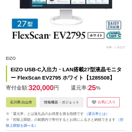
出典：ふるなび
EIZO
EIZO USB-C入出力・LAN搭載27型液晶モニタ
ー FlexScan EV2795 ホワイト【1285508】
320,000
25
寄付金額:
円
還元率:
%
お気に入り
石川県 白山市
情報機器・ガジェット
※「還元率」とは返礼品のお得度を測る指標です
（還元率とは）
※「控除上限額」の範囲内で寄付するとお得にふるさと納税できます
（控
除上限額を調べる）