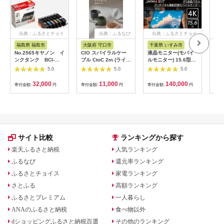
出典：ふるさとチョイ
出典：ふるなび
出典：ふるさとチョイ
出
ス
ス
福島県 福島市
大阪府 守口市
千葉県 いすみ市
宮
No.2565キヤノン イ
CIO スパイラルケー
液晶モニター(モバイ
オー
ンクタンク BCI-
ブル CtoC 2m (ライト
ルモニター) 15.6型ワ
ッダ
351XL＋350XL/6MP
ブラック)｜Type-C 充
イド 4K タッチパネ
AF
5.0
5.0
5.0
電 [2547]
ル対応 リファビッシ
ュ品【1466952】
32,000
11,000
140,000
寄付金額:
円
寄付金額:
円
寄付金額:
円
寄付
サイト比較
ランキングから探す
楽天ふるさと納税
人気ランキング
ふるなび
還元率ランキング
ふるさとチョイス
家電ランキング
さとふる
高額ランキング
ふるさとプレミアム
一人暮らし
ANAのふるさと納税
食べ物以外
dショッピングふるさと納税百選
その他のランキング