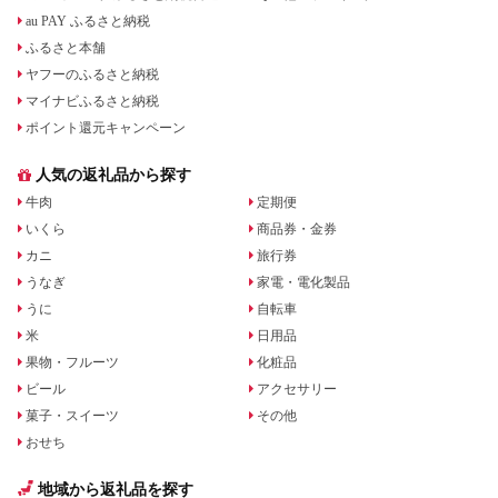
au PAY ふるさと納税
ふるさと本舗
ヤフーのふるさと納税
マイナビふるさと納税
ポイント還元キャンペーン
人気の返礼品から探す
牛肉
定期便
いくら
商品券・金券
カニ
旅行券
うなぎ
家電・電化製品
うに
自転車
米
日用品
果物・フルーツ
化粧品
ビール
アクセサリー
菓子・スイーツ
その他
おせち
地域から返礼品を探す