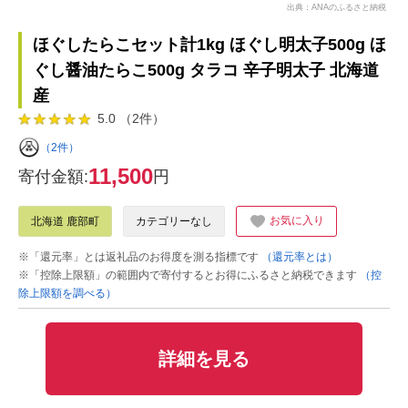
出典：ANAのふるさと納税
ほぐしたらこセット計1kg ほぐし明太子500g ほ
ぐし醤油たらこ500g タラコ 辛子明太子 北海道
産
5.0 （2件）
（2件）
11,500
寄付金額:
円
お気に入り
北海道 鹿部町
カテゴリーなし
※「還元率」とは返礼品のお得度を測る指標です
（還元率とは）
※「控除上限額」の範囲内で寄付するとお得にふるさと納税できます
（控
除上限額を調べる）
詳細を見る