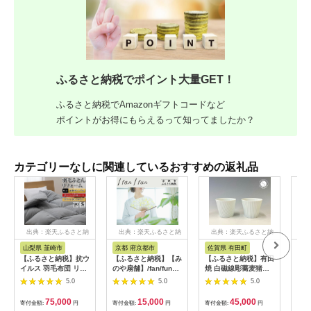
ふるさと納税でポイント大量GET！
ふるさと納税でAmazonギフトコードなど
ポイントがお得にもらえるって知ってましたか？
カテゴリーなしに関連しているおすすめの返礼品
出典：楽天ふるさと納
出典：楽天ふるさと納
出典：楽天ふるさと納
出
税
税
税
山梨県 韮崎市
京都 府京都市
佐賀県 有田町
佐
【ふるさと納税】抗ウ
【ふるさと納税】【み
【ふるさと納税】有田
【ふ
イルス 羽毛布団 リフ
のや扇舗】/fan/fun扇
焼 白磁線彫蕎麦猪口
焼 
ォーム 打ち直し シン
子
セット【中仙窯・中尾
碗 
5.0
5.0
5.0
グル 【ホワイトダッ
純作】作家 中尾純 作
用品
クダウン90％】 仕立
家物 そば猪口 白磁 白
わん
75,000
15,000
45,000
寄付金額:
円
寄付金額:
円
寄付金額:
円
寄付
て直し 【無地 グレ
お蕎麦 おそば 小鉢 和
碗 