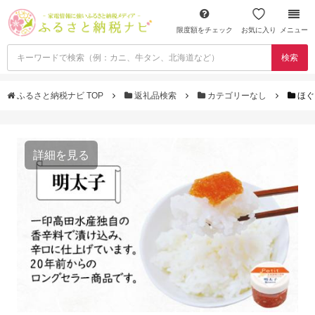
限度額をチェック
お気に入り
メニュー
検索
ふるさと納税ナビ TOP
返礼品検索
カテゴリーなし
ほぐ
詳細を見る