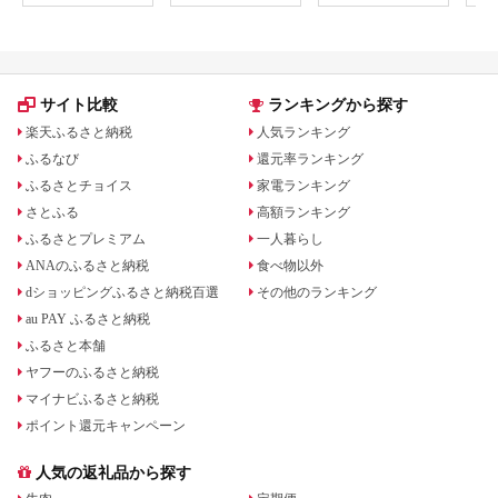
ー】リフォーム 布団
食 日本食 器 うつわ
茶碗
打ち直し 布団リフォ
bf023
フト
ーム 布団 羽毛 ふとん
祝い
羽毛ぶとん / 川村羽毛
め 
/ 山梨県 韮崎市
[20743584]
サイト比較
ランキングから探す
楽天ふるさと納税
人気ランキング
ふるなび
還元率ランキング
ふるさとチョイス
家電ランキング
さとふる
高額ランキング
ふるさとプレミアム
一人暮らし
ANAのふるさと納税
食べ物以外
dショッピングふるさと納税百選
その他のランキング
au PAY ふるさと納税
ふるさと本舗
ヤフーのふるさと納税
マイナビふるさと納税
ポイント還元キャンペーン
人気の返礼品から探す