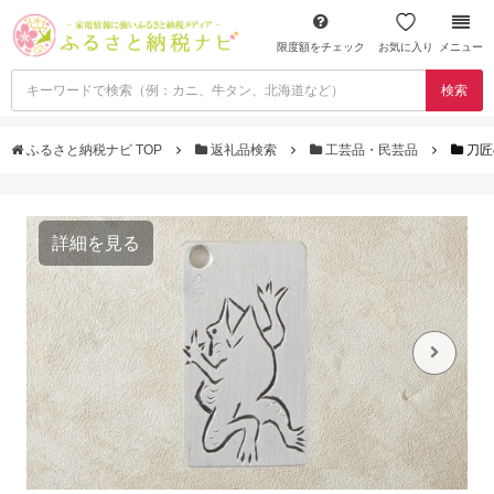
限度額をチェック
お気に入り
メニュー
検索
ふるさと納税ナビ TOP
返礼品検索
工芸品・民芸品
刀匠
詳細を見る