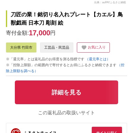
出典：auPAYふるさと納税
刀匠の業！銘切り名入れプレート【カエル】鳥
獣戯画 日本刀 彫刻 絵
17,000
寄付金額:
円
お気に入り
大分県 竹田市
工芸品・民芸品
※「還元率」とは返礼品のお得度を測る指標です
（還元率とは）
※「控除上限額」の範囲内で寄付するとお得にふるさと納税できます
（控
除上限額を調べる）
詳細を見る
この返礼品の取扱いサイト
ふるさとチョイス