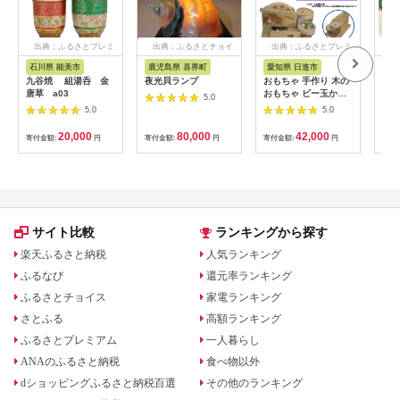
出典：ふるさとプレミ
出典：ふるさとチョイ
出典：ふるさとプレミ
出典
アム
ス
アム
石川県 能美市
鹿児島県 喜界町
愛知県 日進市
山
九谷焼 組湯呑 金
夜光貝ランプ
おもちゃ 手作り 木の
スト
唐草 a03
おもちゃ ビー玉から
ぼ玉
5.0
くり 円盤ツイントル
ラッ
5.0
5.0
ネード からくり 玩具
[10
赤ちゃん 子供 雑貨
20,000
80,000
42,000
寄付金額:
円
寄付金額:
円
寄付金額:
円
寄付
サイト比較
ランキングから探す
楽天ふるさと納税
人気ランキング
ふるなび
還元率ランキング
ふるさとチョイス
家電ランキング
さとふる
高額ランキング
ふるさとプレミアム
一人暮らし
ANAのふるさと納税
食べ物以外
dショッピングふるさと納税百選
その他のランキング