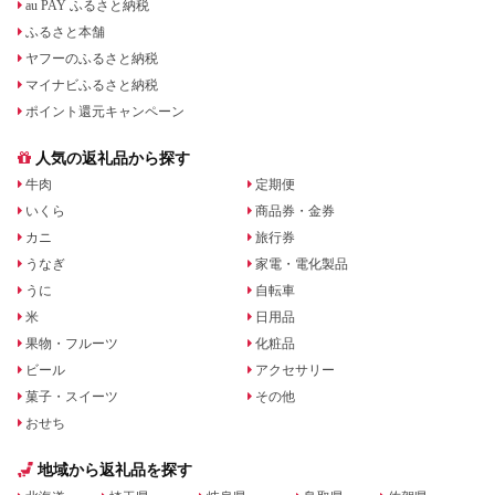
au PAY ふるさと納税
ふるさと本舗
ヤフーのふるさと納税
マイナビふるさと納税
ポイント還元キャンペーン
人気の返礼品から探す
牛肉
定期便
いくら
商品券・金券
カニ
旅行券
うなぎ
家電・電化製品
うに
自転車
米
日用品
果物・フルーツ
化粧品
ビール
アクセサリー
菓子・スイーツ
その他
おせち
地域から返礼品を探す