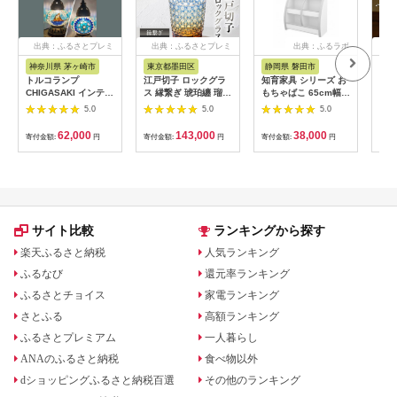
出典：ふるさとプレミ
出典：ふるさとプレミ
出典：ふるラボ
出
アム
アム
神奈川県 茅ヶ崎市
東京都墨田区
静岡県 磐田市
福
トルコランプ
江戸切子 ロックグラ
知育家具 シリーズ お
ステ
CHIGASAKI インテリ
ス 縁繋ぎ 琥珀纏 瑠璃
もちゃばこ 65cm幅 (
ダン
ア テーブルランプ 明
玻璃匠山田硝子 切子
ホワイト ) OB-
【ア
5.0
5.0
5.0
かり おしゃれ 置物 烏
グラス 工芸品 伝統工
65MW_ おもちゃ お
ア】 
帽子岩デザイン さわ
芸 酒器 民芸品 クリス
もちゃ箱 箱 収納ケー
62,000
143,000
38,000
寄付金額:
円
寄付金額:
円
寄付金額:
円
寄付
やか 青 ブルー 店舗
タルガラス 【 墨田
ス 収納ボックス ボッ
お店 寝室 リビング 玄
区 】
クス 子供 子供用 ふる
関 エキゾチック
さと 【1414617】
サイト比較
ランキングから探す
楽天ふるさと納税
人気ランキング
ふるなび
還元率ランキング
ふるさとチョイス
家電ランキング
さとふる
高額ランキング
ふるさとプレミアム
一人暮らし
ANAのふるさと納税
食べ物以外
dショッピングふるさと納税百選
その他のランキング