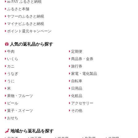
au PAY ふるさと納税
ふるさと本舗
ヤフーのふるさと納税
マイナビふるさと納税
ポイント還元キャンペーン
人気の返礼品から探す
牛肉
定期便
いくら
商品券・金券
カニ
旅行券
うなぎ
家電・電化製品
うに
自転車
米
日用品
果物・フルーツ
化粧品
ビール
アクセサリー
菓子・スイーツ
その他
おせち
地域から返礼品を探す