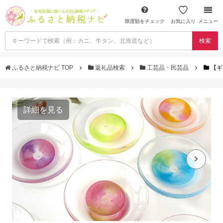
限度額をチェック
お気に入り
メニュー
検索
ふるさと納税ナビ TOP
返礼品検索
工芸品・民芸品
【ギ
詳細を見る