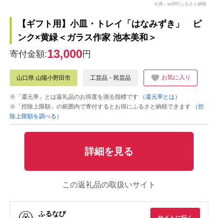
出典：auPAYふるさと納税
【ギフト用】小皿・トレイ「はなみずき」 ピ
ンク×黄緑＜ガラス作家 池本美和＞
13,000
寄付金額:
円
お気に入り
山口県 山陽小野田市
工芸品・民芸品
※「還元率」とは返礼品のお得度を測る指標です
（還元率とは）
※「控除上限額」の範囲内で寄付するとお得にふるさと納税できます
（控
除上限額を調べる）
詳細を見る
この返礼品の取扱いサイト
ふるなび