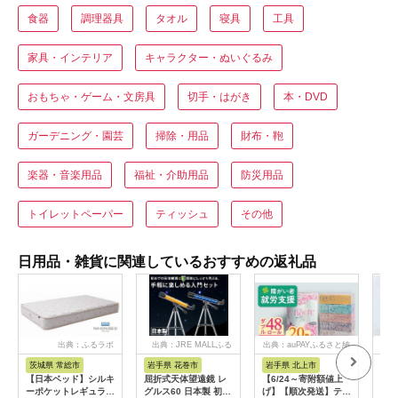
食器
調理器具
タオル
寝具
工具
家具・インテリア
キャラクター・ぬいぐるみ
おもちゃ・ゲーム・文房具
切手・はがき
本・DVD
ガーデニング・園芸
掃除・用品
財布・鞄
楽器・音楽用品
福祉・介助用品
防災用品
トイレットペーパー
ティッシュ
その他
日用品・雑貨に関連しているおすすめの返礼品
出典：ふるラボ
出典：JRE MALLふる
出典：auPAYふるさと納
出
さと納税
税
茨城県 常総市
岩手県 花巻市
岩手県 北上市
岐
【日本ベッド】シルキ
屈折式天体望遠鏡 レ
【6/24～寄附額値上
イホ
ーポケットレギュラー
グルス60 日本製 初心
げ】【順次発送】ティ
菓子