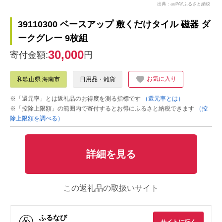
出典：auPAYふるさと納税
39110300 ベースアップ 敷くだけタイル 磁器 ダ
ークグレー 9枚組
30,000
寄付金額:
円
お気に入り
和歌山県 海南市
日用品・雑貨
※「還元率」とは返礼品のお得度を測る指標です
（還元率とは）
※「控除上限額」の範囲内で寄付するとお得にふるさと納税できます
（控
除上限額を調べる）
詳細を見る
この返礼品の取扱いサイト
ふるなび