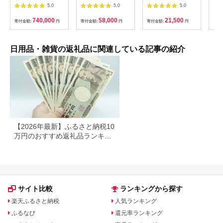
11334 シングル 日本
者用 スマホ撮影 (カラ
ッシュペーパー 20箱
5.0
5.0
5.0
ベッド シルキーポケ
ー：オレンジ）
＆ トイレットロール
ットレギュラー シン
【1835-2】
(ダブル) 48個 福祉施
740,000
58,000
21,500
寄付金額:
円
寄付金額:
円
寄付金額:
円
寄付
グル 通気性 ロングセ
設支援 日用品 常備品
ラー 放湿性 ※沖縄
備蓄品 box ちり紙 テ
県・離島への配送不可
ィシュー ボックステ
ィッシュ パルプ
日用品・雑貨の返礼品に関連している記事の紹介
100％ 無香料 1箱
400枚 東北産 製造元
北上市 トイレットペ
ーパー ダブル シング
ル 岩手県 北上市
E0292R0806-13
【2026年最新】ふるさと納税10
万円のおすすめ返礼品ランキン
グ｜食品・家電・日用品を厳選
サイト比較
ランキングから探す
楽天ふるさと納税
人気ランキング
ふるなび
還元率ランキング