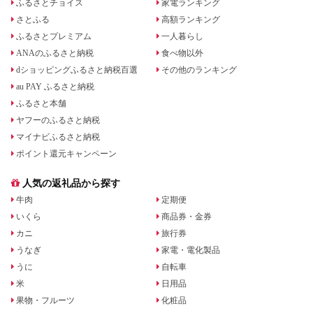
ふるさとチョイス
家電ランキング
さとふる
高額ランキング
ふるさとプレミアム
一人暮らし
ANAのふるさと納税
食べ物以外
dショッピングふるさと納税百選
その他のランキング
au PAY ふるさと納税
ふるさと本舗
ヤフーのふるさと納税
マイナビふるさと納税
ポイント還元キャンペーン
人気の返礼品から探す
牛肉
定期便
いくら
商品券・金券
カニ
旅行券
うなぎ
家電・電化製品
うに
自転車
米
日用品
果物・フルーツ
化粧品