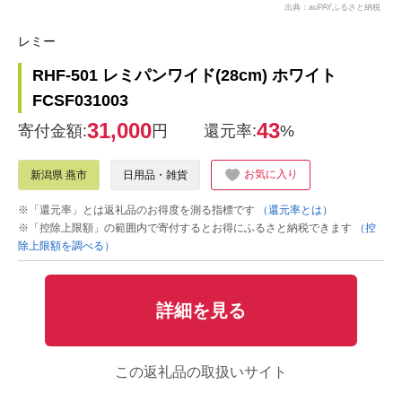
出典：auPAYふるさと納税
レミー
RHF-501 レミパンワイド(28cm) ホワイト
FCSF031003
31,000
43
寄付金額:
円
還元率:
%
お気に入り
新潟県 燕市
日用品・雑貨
※「還元率」とは返礼品のお得度を測る指標です
（還元率とは）
※「控除上限額」の範囲内で寄付するとお得にふるさと納税できます
（控
除上限額を調べる）
詳細を見る
この返礼品の取扱いサイト