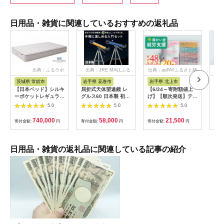
日用品・雑貨に関連しているおすすめの返礼品
出典：ふるラボ
出典：JRE MALLふる
出典：auPAYふるさと納
出
さと納税
税
茨城県 常総市
岩手県 花巻市
岩手県 北上市
岐
【日本ベッド】シルキ
屈折式天体望遠鏡 レ
【6/24～寄附額値上
イホ
ーポケットレギュラー
グルス60 日本製 初心
げ】【順次発送】ティ
菓子
11334 シングル 日本
者用 スマホ撮影 (カラ
ッシュペーパー 20箱
5.0
5.0
5.0
ベッド シルキーポケ
ー：オレンジ）
＆ トイレットロール
ットレギュラー シン
【1835-2】
(ダブル) 48個 福祉施
740,000
58,000
21,500
寄付金額:
円
寄付金額:
円
寄付金額:
円
寄付
グル 通気性 ロングセ
設支援 日用品 常備品
ラー 放湿性 ※沖縄
備蓄品 box ちり紙 テ
県・離島への配送不可
ィシュー ボックステ
ィッシュ パルプ
日用品・雑貨の返礼品に関連している記事の紹介
100％ 無香料 1箱
400枚 東北産 製造元
北上市 トイレットペ
ーパー ダブル シング
ル 岩手県 北上市
E0292R0806-13