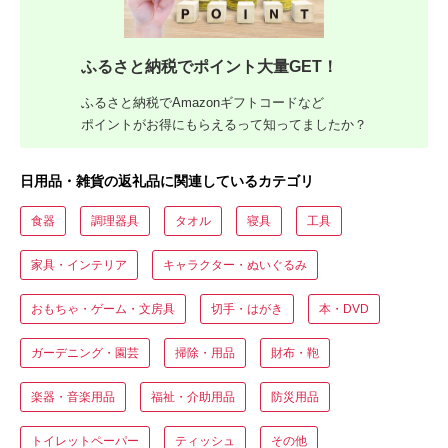
ふるさと納税でポイント大量GET！
ふるさと納税でAmazonギフトコードなど
ポイントがお得にもらえるって知ってましたか？
日用品・雑貨の返礼品に関連しているカテゴリ
食器
調理器具
タオル
寝具
工具
家具・インテリア
キャラクター・ぬいぐるみ
おもちゃ・ゲーム・文房具
切手・はがき
本・DVD
ガーデニング・園芸
掃除・用品
財布・鞄
楽器・音楽用品
福祉・介助用品
防災用品
トイレットペーパー
ティッシュ
その他