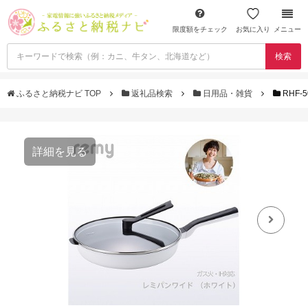
限度額をチェック
お気に入り
メニュー
検索
ふるさと納税ナビ TOP
返礼品検索
日用品・雑貨
RHF-
詳細を見る