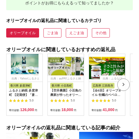
ポイントがお得にもらえるって知ってましたか？
オリーブオイルの返礼品に関連しているカテゴリ
オリーブオイル
ごま油
えごま油
その他
オリーブオイルに関連しているおすすめの返礼品
出典：Yahoo!ふるさと
出典：auPAYふるさと納
出典：ふるなび
納税
税
香川県 多度津町
香川県 小豆島町
広島県 江田島市
香
ふるさと納税 多度津
【空井農園】小豆島の
【全6回】オリーブオ
金両
町 【定期便】「蒼の
農家が作ったオリーブ
イル 牡蠣のペペロン
オリ
ダイヤ」オリーブオイ
オイル ルッカ種／
オイル漬け オリーブ
3本 
5.0
5.0
5.0
ル 多度津産90g(年12
200ml
オイル [XAJ057]
回)【G-5】
126,000
18,000
41,000
寄付金額:
円
寄付金額:
円
寄付金額:
円
寄付
オリーブオイルの返礼品に関連している記事の紹介