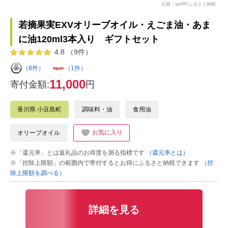
出典：auPAYふるさと納税
若摘果実EXVオリーブオイル・えごま油・あま
に油120ml3本入り ギフトセット
4.8 （9件）
（8件）
（1件）
11,000
寄付金額:
円
香川県 小豆島町
調味料・油
食用油
お気に入り
オリーブオイル
※「還元率」とは返礼品のお得度を測る指標です
（還元率とは）
※「控除上限額」の範囲内で寄付するとお得にふるさと納税できます
（控
除上限額を調べる）
詳細を見る