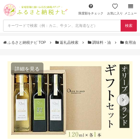
限度額をチェック
お気に入り
メニュー
検索
ふるさと納税ナビ TOP
返礼品検索
調味料・油
食用油
詳細を見る