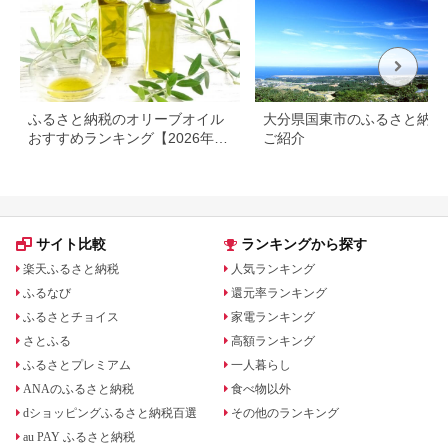
ふるさと納税のオリーブオイル
大分県国東市のふるさと納税
おすすめランキング【2026年最
ご紹介
新版】人気・容量・種類で比較
サイト比較
ランキングから探す
楽天ふるさと納税
人気ランキング
ふるなび
還元率ランキング
ふるさとチョイス
家電ランキング
さとふる
高額ランキング
ふるさとプレミアム
一人暮らし
ANAのふるさと納税
食べ物以外
dショッピングふるさと納税百選
その他のランキング
au PAY ふるさと納税