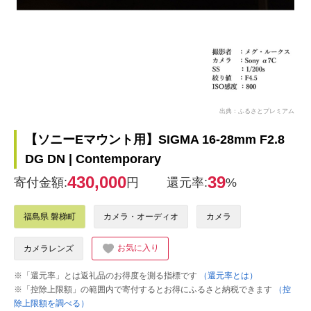
出典：ふるさとプレミアム
【ソニーEマウント用】SIGMA 16-28mm F2.8
DG DN | Contemporary
430,000
39
寄付金額:
円
還元率:
%
福島県 磐梯町
カメラ・オーディオ
カメラ
お気に入り
カメラレンズ
※「還元率」とは返礼品のお得度を測る指標です
（還元率とは）
※「控除上限額」の範囲内で寄付するとお得にふるさと納税できます
（控
除上限額を調べる）