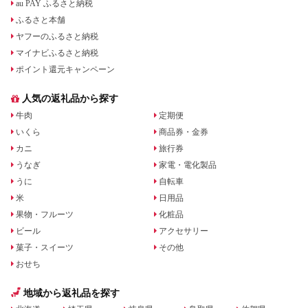
au PAY ふるさと納税
ふるさと本舗
ヤフーのふるさと納税
マイナビふるさと納税
ポイント還元キャンペーン
人気の返礼品から探す
牛肉
定期便
いくら
商品券・金券
カニ
旅行券
うなぎ
家電・電化製品
うに
自転車
米
日用品
果物・フルーツ
化粧品
ビール
アクセサリー
菓子・スイーツ
その他
おせち
地域から返礼品を探す