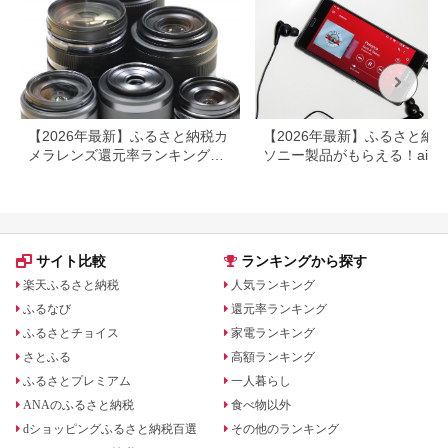
【2026年最新】ふるさと納税カ
【2026年最新】ふるさと納
メラレンズ還元率ランキング！
ソニー製品がもらえる！aibo
NikonやCanonも
登場！
サイト比較
ランキングから探す
楽天ふるさと納税
人気ランキング
ふるなび
還元率ランキング
ふるさとチョイス
家電ランキング
さとふる
高額ランキング
ふるさとプレミアム
一人暮らし
ANAのふるさと納税
食べ物以外
dショッピングふるさと納税百選
その他のランキング