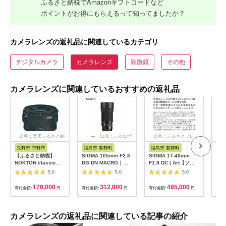
ふるさと納税でAmazonギフトコードなど
ポイントがお得にもらえるって知ってましたか？
カメラレンズの返礼品に関連しているカテゴリ
デジタルカメラ
カメラレンズ
顕微鏡
その他
カメラレンズに関連しているおすすめの返礼品
出典：楽天ふるさと納
出典：ふるなび
出典：ふるさとプレミ
出
税
アム
長野県 中野市
福島県 磐梯町
福島県 磐梯町
福
【ふるさと納税】
SIGMA 105mm F2.8
SIGMA 17-40mm
SIG
NOKTON classic
DG DN MACRO｜
F1.8 DC | Art【ソニ
DC 
35mm F1.4 E-
Art【ソニーEマウン
ーEマウント用】
Con
5.0
5.0
5.0
mount【1214167】
ト】
170,000
312,000
495,000
寄付金額:
円
寄付金額:
円
寄付金額:
円
寄付
カメラレンズの返礼品に関連している記事の紹介