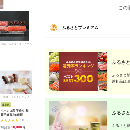
この
ふるさとプレミアム
出典：ふるさとプレミアム
ふるさと
ふるさと
返礼品は
出典：ふるさとチョイ
出典：ふるラボ
出典：ふるさとチョイ
出典：auP
ス
ス
岐阜県
京都 府京丹後市
奈良県 大和高田市
福岡県 久
イホシロ窯 手作り 和
丹後ちりめん はじめ
日本製 横のび マルチ
水抜き要
ふるさと
菓子箸置き5種類
まして松尾です 巾着
ウォーマー (ロング)
のぬか漬
サイズ：約
あったか ブラック
5.0
5.0
5.0
13cm×17cm
(582-3360)
ふるさと納
10,000
10,000
8,000
3
【1133383】
寄付金額:
円
寄付金額:
円
寄付金額:
円
寄付金額: