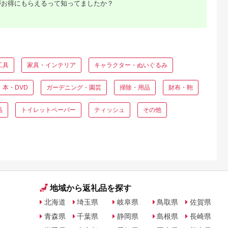
日本製 岐阜県 SV218
がお得にもらえるって知ってましたか？
水生活製作所 MIZSEI
工具
家具・インテリア
キャラクター・ぬいぐるみ
本・DVD
ガーデニング・園芸
掃除・用品
財布・鞄
品
トイレットペーパー
ティッシュ
その他
地域から返礼品を探す
北海道
埼玉県
岐阜県
鳥取県
佐賀県
青森県
千葉県
静岡県
島根県
長崎県