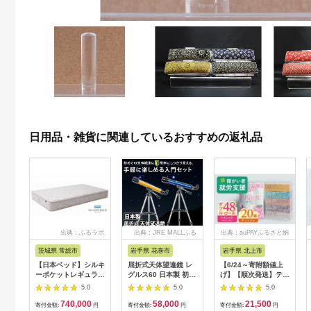
日用品・雑貨に関連しているおすすめの返礼品
出典：ふるラボ
出典：JRE MALLふる
出典：auPAYふるさと納
さと納税
税
茨城県 常総市
岩手県 花巻市
岩手県 北上市
【日本ベッド】シルキ
屈折式天体望遠鏡 レ
【6/24～寄附額値上
ーポケットレギュラー
グルス60 日本製 初心
げ】【順次発送】ティ
11334 シングル 日本
者用 スマホ撮影 (カラ
ッシュペーパー 20箱
5.0
5.0
5.0
ベッド シルキーポケ
ー：オレンジ）
＆ トイレットロール
740,000
58,000
21,500
ットレギュラー シン
【1835-2】
(ダブル) 48個 福祉施
寄付金額:
円
寄付金額:
円
寄付金額:
円