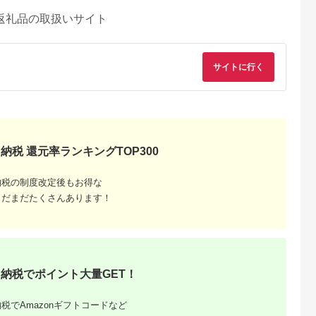
返礼品の取扱いサイト
サイトに行く
納税 還元率ランキングTOP300
納税の制度改定後もお得な
まだまだたくさんあります！
AYふるさと納
出典：ふるなび
出典：ふるラボ
出典：ふるさとプレ
税
ア
留米市
秋田県 秋田市
岐阜県 山県市
岐阜県 関市
らず！想ふ種
トイレットペーパー
バブリーキッチンシャ
H6-135 濃州正宗作 
納税でポイント大量GET！
けキット
クリネックス シング
ワー [No.715] ／ マイ
テンレス和包丁 刺身
ル 長持ち 8ロール×8
クロナノバブル（ファ
包丁 210mm
5.0
5.0
5.0
5.0
パック 日用品 新生活
インバブル） 洗浄 保
税でAmazonギフトコードなど
3,000
21,000
9,000
7,000
湿 水流切替付き 節水
円
寄付金額:
円
寄付金額:
円
寄付金額:
円