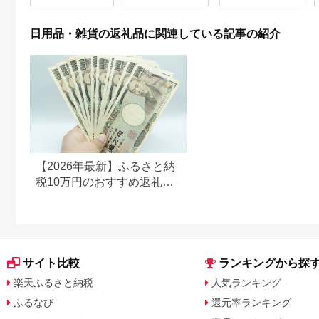
グル 通気性 ロングセ
設支援 日用品 常備品
ラー 放湿性 ※沖縄
備蓄品 box ちり紙 テ
県・離島への配送不可
ィシュー ボックステ
日用品・雑貨の返礼品に関連している記事の紹介
ィッシュ パルプ
100％ 無香料 1箱
400枚 東北産 製造元
北上市 トイレットペ
ーパー ダブル シング
ル 岩手県 北上市
E0292R0806-13
【2026年最新】ふるさと納
税10万円のおすすめ返礼品
ランキング｜食品・家電・
日用品を厳選
サイト比較
ランキングから探
楽天ふるさと納税
人気ランキング
ふるなび
還元率ランキング