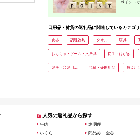
ポイント
日用品・雑貨の返礼品に関連しているカテゴリ
食器
調理器具
タオル
寝具
おもちゃ・ゲーム・文房具
切手・はがき
楽器・音楽用品
福祉・介助用品
防災用
す
人気の返礼品から探す
牛肉
定期便
いくら
商品券・金券