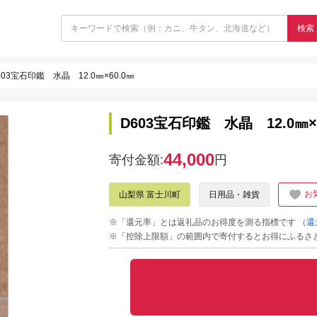
検索
603宝石印鑑 水晶 12.0㎜×60.0㎜
D603宝石印鑑 水晶 12.0㎜×
44,000
寄付金額:
円
お
山梨県 富士川町
日用品・雑貨
※「還元率」とは返礼品のお得度を測る指標です
（還
※「控除上限額」の範囲内で寄付するとお得にふるさ